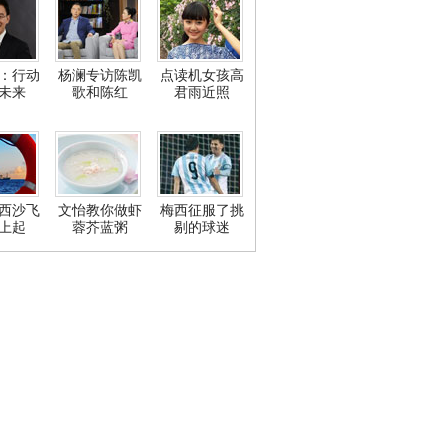
：行动
杨澜专访陈凯
点读机女孩高
未来
歌和陈红
君雨近照
西沙飞
文怡教你做虾
梅西征服了挑
上起
蓉芥蓝粥
剔的球迷