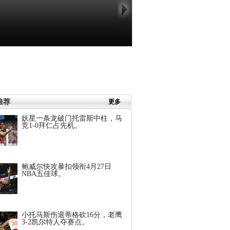
推荐
更多
妖星一条龙破门托雷斯中柱，马
竞1-0拜仁占先机。
鲍威尔快攻暴扣领衔4月27日
NBA五佳球。
小托马斯伤退蒂格砍16分，老鹰
3-2凯尔特人夺赛点。