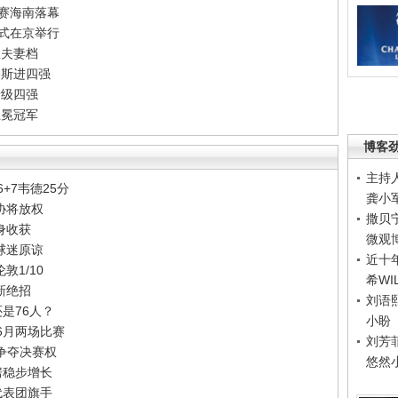
霸赛海南落幕
仪式在京举行
鱼夫妻档
努斯进四强
晋级四强
卫冕冠军
博客
主持
+7韦德25分
龚小
协将放权
撒贝
身收获
微观
球迷原谅
近十
1/10
希WI
新绝招
刘语
还是76人？
小盼
6月两场比赛
刘芳
争夺决赛权
悠然
房稳步增长
代表团旗手