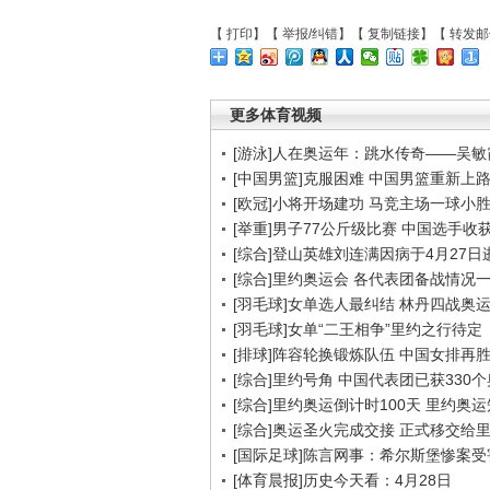
【
打印
】【
举报/纠错
】【
复制链接
】【
转发邮
更多体育视频
[游泳]人在奥运年：跳水传奇——吴敏
[中国男篮]克服困难 中国男篮重新上
[欧冠]小将开场建功 马竞主场一球小
[举重]男子77公斤级比赛 中国选手收
[综合]登山英雄刘连满因病于4月27日
[综合]里约奥运会 各代表团备战情况
[羽毛球]女单选人最纠结 林丹四战奥
[羽毛球]女单“二王相争”里约之行待定
[排球]阵容轮换锻炼队伍 中国女排再
[综合]里约号角 中国代表团已获330
[综合]里约奥运倒计时100天 里约奥
[综合]奥运圣火完成交接 正式移交给
[国际足球]陈言网事：希尔斯堡惨案
[体育晨报]历史今天看：4月28日