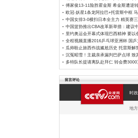
傅家俊13-11险胜霍金斯 希金斯遭逆
欧冠-妖星1条龙阿拉巴+托雷斯中框 马
中国女排3-0横扫日本全主力 精英赛
中国篮协推出CBA改革新举措：建议
里约奥运会开幕式体现巴西精神 要以
全程视频直播2016乒乓球亚洲杯 国
瓜帅盼止旅西作战尴尬历史 托雷斯解
沉冤昭雪！主裁亲承漏判巴萨点球 致
多特队长提请离队赴拜仁 转会费3000
留言评论