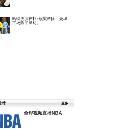
哈特屡演神扑+横梁救险，曼城
主场险平皇马。
推荐
更多
全程视频直播NBA