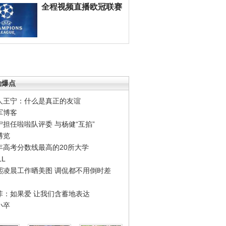
全程视频直播欧冠联赛
劲爆点
人王宁：什么是真正的友谊
军博客
宁担任啦啦队评委 与杨健“互掐”
博览
年高考分数线最高的20所大学
LL
熙凌晨工作晒美图 调侃都不用倒时差
菲：如果爱 让我们含蓄地表达
小卒