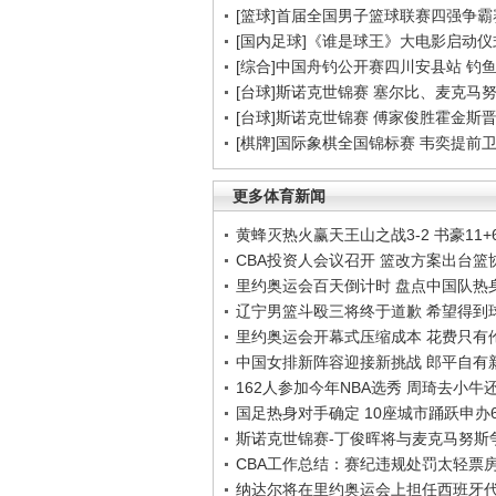
[篮球]首届全国男子篮球联赛四强争
[国内足球]《谁是球王》大电影启动
[综合]中国舟钓公开赛四川安县站 钓
[台球]斯诺克世锦赛 塞尔比、麦克马
[台球]斯诺克世锦赛 傅家俊胜霍金斯
[棋牌]国际象棋全国锦标赛 韦奕提前
更多体育新闻
黄蜂灭热火赢天王山之战3-2 书豪11+6
CBA投资人会议召开 篮改方案出台篮
里约奥运会百天倒计时 盘点中国队热
辽宁男篮斗殴三将终于道歉 希望得到
里约奥运会开幕式压缩成本 花费只有伦敦
中国女排新阵容迎接新挑战 郎平自有
162人参加今年NBA选秀 周琦去小牛
国足热身对手确定 10座城市踊跃申办
斯诺克世锦赛-丁俊晖将与麦克马努斯
CBA工作总结：赛纪违规处罚太轻票
纳达尔将在里约奥运会上担任西班牙