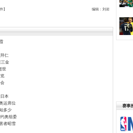
件
】
编辑：刘岩
霞
路
胜拜仁
获三金
逝世
一览
运会
胜日本
个奥运席位
赛事
运知多少
里约奥组委
受害者昭雪