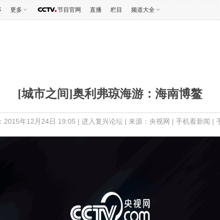
事
更多
节目官网
直播
栏目
频道大全
[城市之间]奥利弗琼海游：海南博鳌
015年12月24日 19:05 |
进入复兴论坛
| 来源：央视网 |
手机看新闻
|