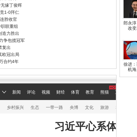
转无缘丁俊晖
竞1-0拜仁
三连胜收官
郎永淳
中职联重组
改变
创造力胜出
乒力争包揽冠军
禁复出
其欧冠出局
万合约4年
徐进：
机海