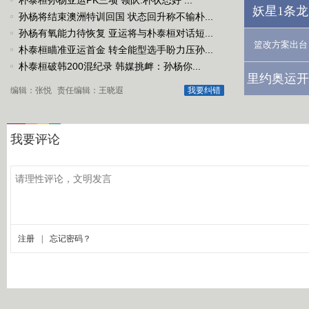
朴泰桓孙杨亚运PK三项 领队:朴状态好 ...
妖星1条龙
孙杨将结束澳洲特训回国 状态回升称不输朴...
孙杨有氧能力待恢复 亚运将与朴泰桓对话短...
篮改方案出台
朴泰桓瞄准亚运首金 转全能型选手盼力压孙...
朴泰桓破韩200混纪录 韩媒挑衅：孙杨你...
里约奥运开
编辑：张悦
责任编辑：王晓遐
我要纠错