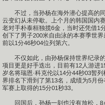
不过，当孙杨在海外潜心提高的同
云变幻从未停歇。上个月的韩国国内
老对手朴泰桓独揽6金，当时还凭借1分
创下了男子200米自由泳的本赛季世
前以1分46秒04位列第六。
不仅如此，由孙杨保持世界纪录的男
项目更是好手迭出，目前有12人游进1
岁名将瑞恩·科克伦以14分44秒03暂
界排名下滑到了第13名，成绩为5月
军赛上取得的15分01秒33。
回国后，孙杨一刻也没有放松，8