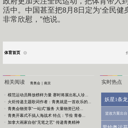
政府更加关注全民运动，把体育带入
活中。中国甚至把8月8日定为‘全民健
非常欣慰，”他说。
体育首页
相关阅读
实时热点
青奥会
|
南京
模范运动员释放榜样力量 赛时将展出私人珍...
妖星1条龙
火炬传递主题歌词作者：青奥就是一首欢乐的...
青奥会物资享“一站式”服务 大量物资已经...
篮改方案出台
青奥开幕式不搞人海战术 特点：节俭 青春...
加拿大画家自创“无笔之艺” 传递青奥精神
里约奥运开