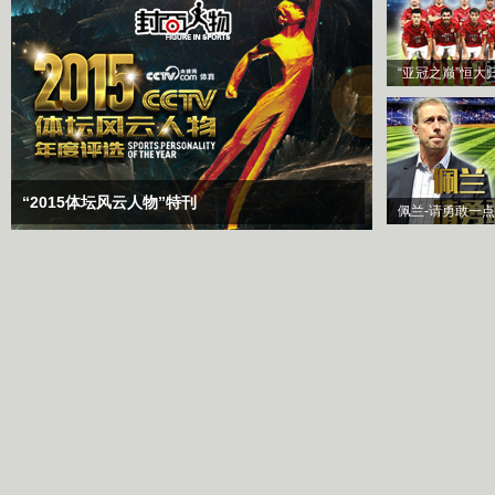
“亚冠之巅”恒大
“2015体坛风云人物”特刊
佩兰-请勇敢一点