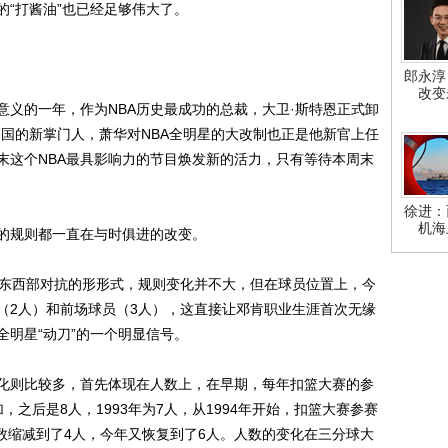
“打酱油”也已经足够伟大了。
郎永淳
改变
义的一年，作为NBA历史最成功的总裁，大卫·斯特恩正式卸
帝国的新掌门人，萧华对NBA全明星的大改制也正是他新官上任
末这个NBA最具影响力的节目焕发新的活力，只有等待本周末
徐进：
机海
的规则都一直在与时俱进的改变。
东西部对抗的形形式，规则变化并不大，但在球员位置上，今
（2人）和前场球员（3人），这直接让邓肯职业生涯首次无缘
明星“动刀”的一个明显信号。
则比较多，首先体现在人数上，在早期，每年扣篮大赛的参
之后是8人，1993年为7人，从1994年开始，扣篮大赛参赛
人数缩减到了4人，今年又恢复到了6人。人数的变化在三分球大