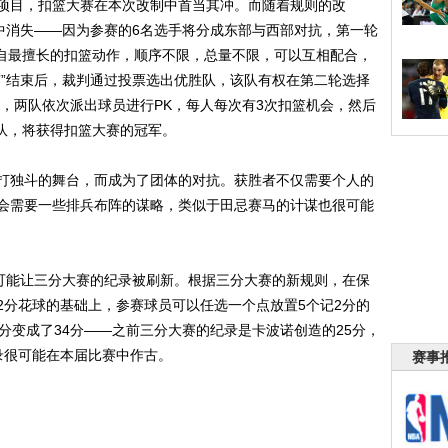
项目，扣篮大赛在本次改制中首当其冲。而随着规则的改
星中消失——因为参赛的6名选手将分成东部与西部对抗，第一轮
各自最擅长的扣篮动作，顺序不限，总量不限，可以互相配合，
赛”结束后，裁判通过投票选出优胜队，该队有权在第二轮选择
，两队依次派出球员进行PK，每人每次有3次扣篮机会，然后
球队，将获得扣篮大赛的冠军。
独斗的舞台，而成为了团体的对抗。获胜者不仅需要个人的
会需要一些排兵布阵的谋略，类似于田忌赛马的计谋也很可能
可能让三分大赛的纪录被刷新。根据三分大赛的新规则，在保
2分花球的基础上，参赛球员可以任选一个点放置5个记2分的
分变成了34分——之前三分大赛的纪录是卡波诺创造的25分，
录很可能在本届比赛中作古。
赛事