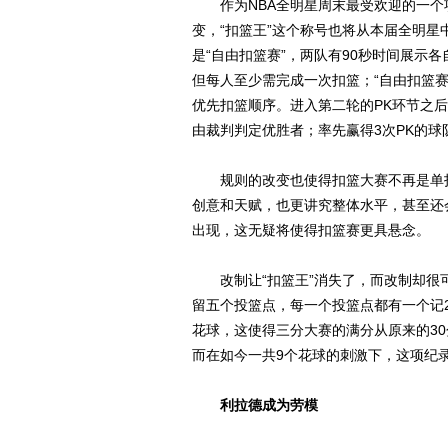
作为NBA全明星周末最受欢迎的一个
变，“扣篮王”这个称号也将从本届全明
是“自由扣篮赛”，两队有90秒时间展示
但每人至少需完成一次扣篮；“自由扣篮
优先扣篮顺序。进入第二轮的PK环节之后
由裁判判定优胜者；率先赢得3次PK的
规则的改变也使得扣篮大赛不再是单打
创意和天赋，也更讲究整体水平，甚至还
出现，这无疑将使得扣篮赛更具悬念。
改制让“扣篮王”消失了，而改制却很
留五个投篮点，每一个投篮点都有一个记
花球，这使得三分大赛的满分从原来的30
而在如今一共9个花球的刺激下，这项纪
利拉德成为劳模