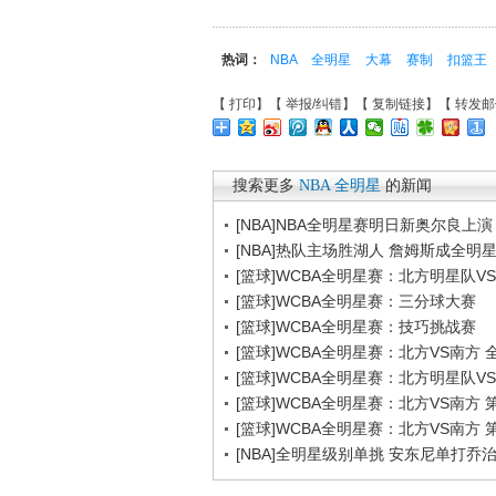
热词：
NBA
全明星
大幕
赛制
扣篮王
【
打印
】【
举报/纠错
】【
复制链接
】【
转发邮
搜索更多
NBA
全明星
的新闻
[NBA]NBA全明星赛明日新奥尔良上
[NBA]热队主场胜湖人 詹姆斯成全明
[篮球]WCBA全明星赛：北方明星队V
[篮球]WCBA全明星赛：三分球大赛
[篮球]WCBA全明星赛：技巧挑战赛
[篮球]WCBA全明星赛：北方VS南方 
[篮球]WCBA全明星赛：北方明星队V
[篮球]WCBA全明星赛：北方VS南方 
[篮球]WCBA全明星赛：北方VS南方 
[NBA]全明星级别单挑 安东尼单打乔治