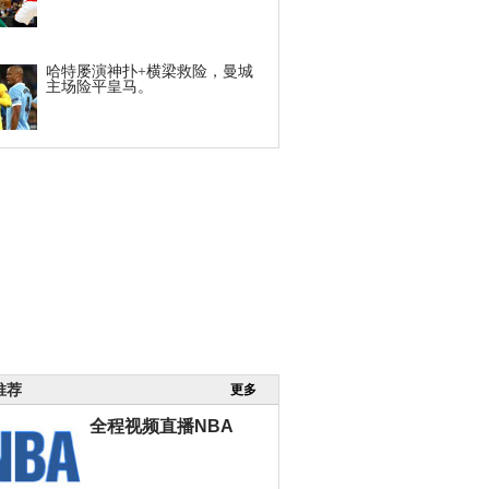
哈特屡演神扑+横梁救险，曼城
主场险平皇马。
推荐
更多
全程视频直播NBA