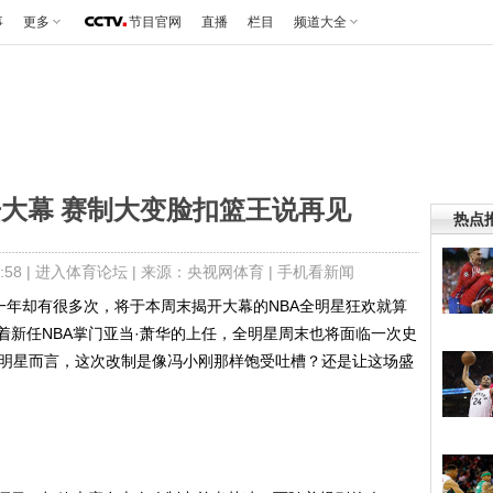
事
更多
节目官网
直播
栏目
频道大全
开大幕 赛制大变脸扣篮王说再见
热点
58 |
进入体育论坛
| 来源：央视网体育 |
手机看新闻
年却有很多次，将于本周末揭开大幕的NBA全明星狂欢就算
着新任NBA掌门亚当·萧华的上任，全明星周末也将面临一次史
全明星而言，这次改制是像冯小刚那样饱受吐槽？还是让这场盛