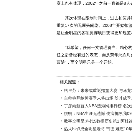
赛上也有体现，2002年之前一直都是8
其次体现在限制时间上，过去扣篮并没有
重复17次的无厘头闹剧。2008年开始扣
是让全明星的各项竞赛项目变得更加规范
“我希望，任何一支管理得当、精心构
任之后曾经有过的表态，而从萧华此次对
曹随”，而全明星只是一个开始。
相关报道：
格里芬：未来或重返扣篮大赛 与马龙
主帅称拜纳姆赛季末将出场 盼其成季
丁彦雨航首入NBA选秀网排行榜 名
姚明：NBA生涯无遗憾 伤病拖累我0
数字全明星:科比5数据历史第1 阿杜连
热火big3成全明星老将 韦德:难忘1