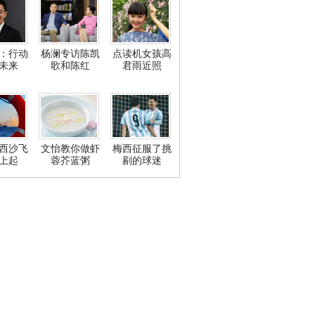
：行动
杨澜专访陈凯
点读机女孩高
未来
歌和陈红
君雨近照
西沙飞
文怡教你做虾
梅西征服了挑
上起
蓉芥蓝粥
剔的球迷