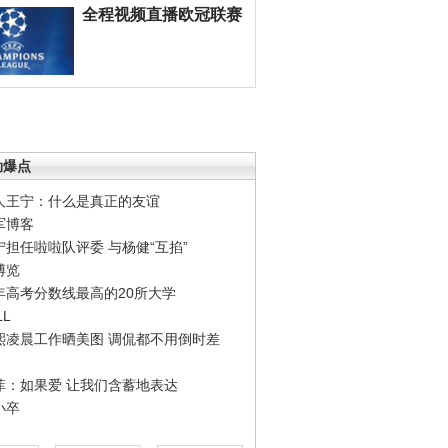
全程视频直播欧冠联赛
劲爆点
人王宁：什么是真正的友谊
军博客
宁担任啦啦队评委 与杨健“互掐”
博览
年高考分数线最高的20所大学
LL
熙凌晨工作晒美图 调侃都不用倒时差
菲：如果爱 让我们含蓄地表达
小卒