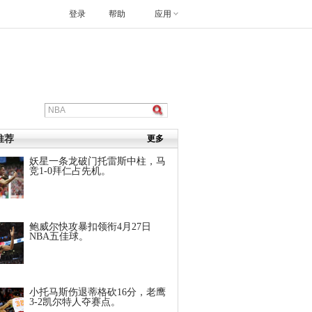
登录
帮助
应用
推荐
更多
妖星一条龙破门托雷斯中柱，马
竞1-0拜仁占先机。
鲍威尔快攻暴扣领衔4月27日
NBA五佳球。
小托马斯伤退蒂格砍16分，老鹰
3-2凯尔特人夺赛点。