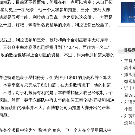
精彩，目前还不得而知，但现在有一点可以肯定：来自开拓
明星历史上一项纪录，他一个人将参加扣篮、三分、技巧大赛、
法就是五项全能。利拉德自己说，他之所以这么做，一方面是
么干过。好吧，奔着出名要趁早的原则，利拉德你已经赢了。
后卫，利拉德参加三分、技巧和两个全明星赛本无可厚非，
三分命中率本赛季也已经提升到了40.4%。而作为一名二年
博客
7次助攻的数据也够得上全明星的资格。不过，作为参加扣篮大赛的
主持
龚小
撒贝
也特别热衷于暴扣得分，但受限于1米91的身高和并不算太
微观
，本赛季至今只完成了8次扣篮，在大多数情况下，他的扣篮
近十
。不过，对于利拉德有利的是，本赛季扣篮大赛已经改制，个
希WI
获胜。然而，鉴于东部队中有去年的扣篮王泰伦斯·罗斯和NBA
刘语
利拉德获胜的概率并不大。而博彩公司为扣篮大赛开出的赔率
小盼
问题。
刘芳
悠然
某个项目中沦为“打酱油”的角色，但一个人在全明星周末中