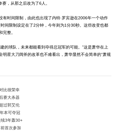
人参赛，从那之后改为了6人。
时间限制，由此也出现了内特·罗宾逊在2006年一个动作
篮时间限制设定在了2分钟，今年则为1分30秒。这些改变也都
和完整。
建的球队，未来都能看到夺得总冠军的可能。”这是萧华在上
全明星大刀阔斧的改革也不难看出，萧华显然不会简单的“萧规
对比很荣幸
后赛大杀器
次超过郭艾伦
9年本可夺冠
续3年轰30+
0年前首次参加