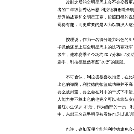
改制之后的全明星周末会不会变得更加
者的二年级新秀达米恩·利拉德将创造全
新秀挑战赛和全明星正赛，按照田径的说
觉得有趣，而更重要的是因为以前没人这
按理说，作为一名得分能力出色的组织
毕竟他还是上届全明星周末的技巧赛冠军，
级生，他本赛季至今场均20.7分和5.
选手，利拉德显然有些“水货”的嫌疑。
不可否认，利拉德很喜欢扣篮，在比赛
出色的弹跳，利拉德的扣篮成功率并不高
要么被封盖，要么会在对手的干扰下不进
人能力并不算出色的他完全可以依靠队友
当红小生保罗·乔治，作为西部的一员，
中，东部三名选手明显被看好也足以说明
也许，参加五项全能的利拉德难免会在