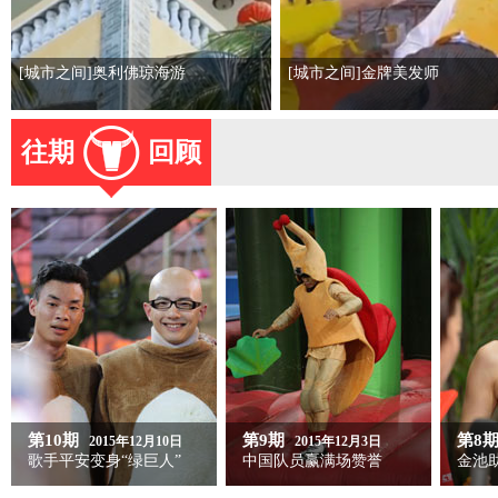
[城市之间]奥利佛琼海游
[城市之间]金牌美发师
往期
回顾
第10期
第9期
第8
2015年12月10日
2015年12月3日
歌手平安变身“绿巨人”
中国队员赢满场赞誉
金池