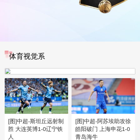
[图]中超-奥斯卡破门 云南玉
体育视觉系
昆1-0送成都蓉城6轮不胜
[图]中超-斯坦丘远射制
[图]中超-阿苏埃助攻徐
胜 大连英博1-0辽宁铁
皓阳破门 上海申花1-0
人
青岛海牛