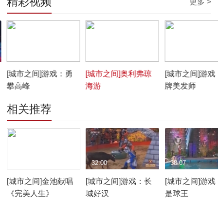
精彩视频
更多 >
00:02:33
00:02:54
00:08:01
[城市之间]游戏：勇
[城市之间]奥利弗琼
[城市之间]游戏
攀高峰
海游
牌美发师
相关推荐
28:00
32:00
38:07
[城市之间]金池献唱
[城市之间]游戏：长
[城市之间]游戏
《完美人生》
城好汉
是球王