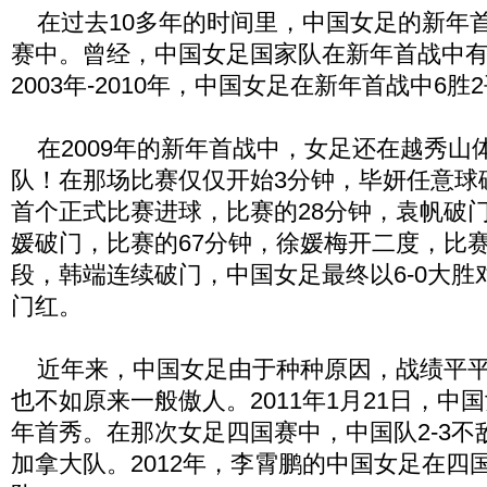
在过去10多年的时间里，中国女足的新年
赛中。曾经，中国女足国家队在新年首战中
2003年-2010年，中国女足在新年首战中6
在2009年的新年首战中，女足还在越秀山
队！在那场比赛仅仅开始3分钟，毕妍任意球
首个正式比赛进球，比赛的28分钟，袁帆破门
媛破门，比赛的67分钟，徐媛梅开二度，比赛
段，韩端连续破门，中国女足最终以6-0大胜
门红。
近年来，中国女足由于种种原因，战绩平平
也不如原来一般傲人。2011年1月21日，中
年首秀。在那次女足四国赛中，中国队2-3不
加拿大队。2012年，李霄鹏的中国女足在四