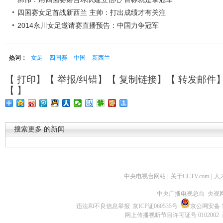
四国赛女足首战新西兰 主帅：打出成绩才有关注
2014永川女足邀请赛直播预告：中国力争冠军
热词：
女足
四国赛
中国
新西兰
【
打印
】【
举报/纠错
】【
复制链接
】【
转发邮件
【
】
搜索更多
的新闻
中央电视台网站
|
关于CCTV.com
|
人
中央广播电视总台 央视
违法和不良信息举报
京ICP证060535号
京公网安备 11
网上传播视听节目许可证号 0102002