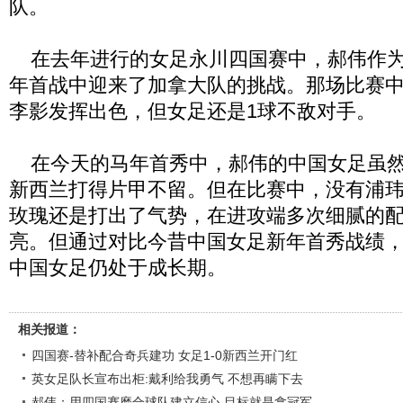
队。
在去年进行的女足永川四国赛中，郝伟作为
年首战中迎来了加拿大队的挑战。那场比赛
李影发挥出色，但女足还是1球不敌对手。
在今天的马年首秀中，郝伟的中国女足虽然
新西兰打得片甲不留。但在比赛中，没有浦
玫瑰还是打出了气势，在进攻端多次细腻的
亮。但通过对比今昔中国女足新年首秀战绩
中国女足仍处于成长期。
相关报道：
四国赛-替补配合奇兵建功 女足1-0新西兰开门红
英女足队长宣布出柜:戴利给我勇气 不想再瞒下去
郝伟：用四国赛磨合球队建立信心 目标就是拿冠军