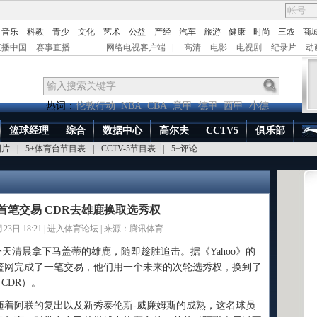
音乐
科教
青少
文化
艺术
公益
产经
汽车
旅游
健康
时尚
三农
商
直播中国
赛事直播
网络电视客户端
|
高清
电影
电视剧
纪录片
动
热词：
伦敦行动
NBA
CBA
意甲
德甲
西甲
小德
篮球经理
综合
数据中心
高尔夫
CCTV5
俱乐部
图片
|
5+体育台节目表
|
CCTV-5节目表
|
5+评论
首笔交易 CDR去雄鹿换取选秀权
3日 18:21 |
进入体育论坛
| 来源：腾讯体育
天清晨拿下马盖蒂的雄鹿，随即趁胜追击。据《Yahoo》的
篮网完成了一笔交易，他们用一个未来的次轮选秀权，换到了
CDR）。
阿联的复出以及新秀泰伦斯-威廉姆斯的成熟，这名球员