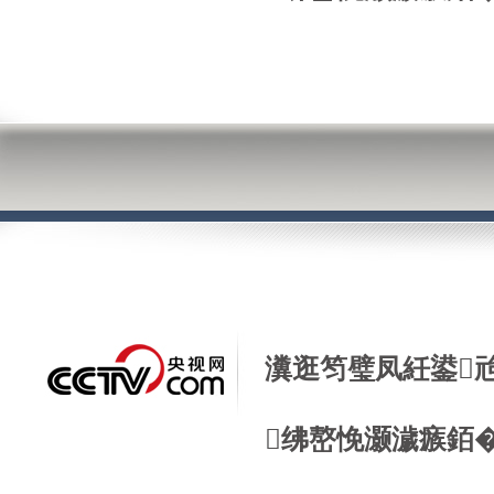
瀵逛笉璧凤紝鍙
绋嶅悗灏濊瘯銆