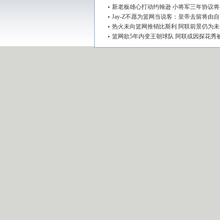
新老板雄心打动约翰逊 小将军三年协议
Jay-Z不愿为篮网当说客：皇帝去留将由
热火未向篮网推销比斯利 阿联前景仍为未
篮网欲5年内变王朝球队 阿联或因探花秀