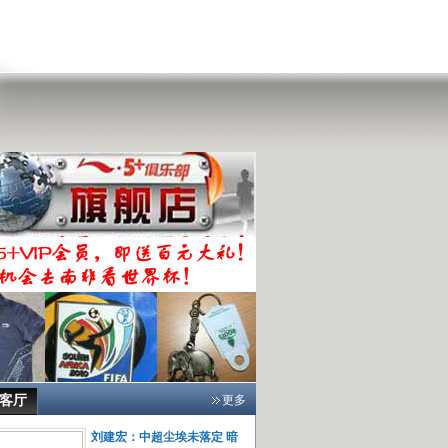
会客厅
更多
刘建宏：中超尘埃未落定 暗