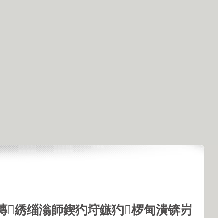
鏄綉缁滃師鍥犳垨鏃犳椤甸潰锛岃