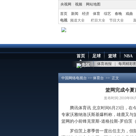
央视网
|
视频
|
网站地图
首页
新闻
经济
体育
综艺
春晚
戏曲
电视
频道大全
栏目大全
节目大全
首页
足球
篮球
NBA
点播大厅
|
体育画报
|
每周精彩
竞区
中国网络电视台
>>
体育台
>> 正文
篮网完成今夏
发布时间:2010年06月2
腾讯体育讯 北京时间6月23日，在今
专家沃雅纳洛沃斯基爆料称，雄鹿又与
篮网的小前锋克里斯-道格拉斯-罗伯茨（
罗伯茨上赛季曾一度出任主力，但随着