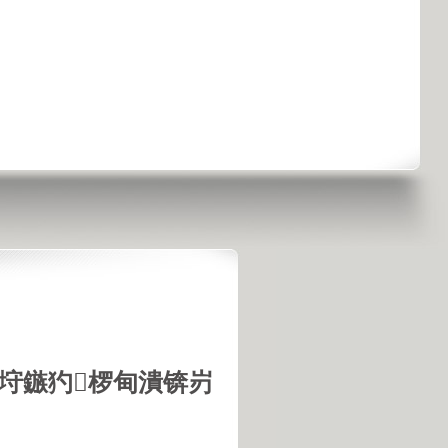
垨鏃犳椤甸潰锛岃