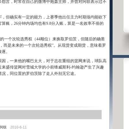
多怨言，时常在自己的微博中炮轰主帅，并曾对阿联表示过不
，但确实有一定的能力，上赛季他出任主力时期场均能砍下
算账，26分钟内场均也有9.8分入账，算是一名效率不俗的
的一个次轮选秀权（44顺位）来换取罗伯茨，但随后的确凿
，而是未来的一个次轮选秀权”。从现货变成期货，意味着罗
放逐。
因，一来他的嘴巴太大，对于志在重组的篮网来说，球队高
近来盛传篮网对雪城大学的小前锋威斯利-约翰逊产生了兴趣
情况，同位置的罗伯茨除了走人外别无它途。
阿联
2010-6-11