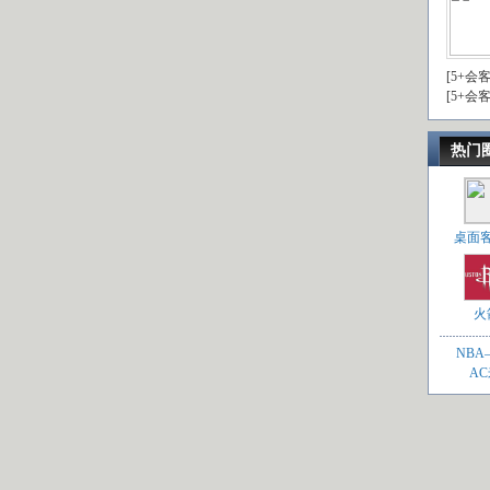
[5+会
[5+会
热门
桌面
火
NB
A