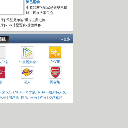
流已涌动
中超联赛的冠军悬念早已揭
晓，现在大家关心…
客厅]“戈壁兄弟连”重走玄奘之路
客厅]NBA球星贾森-基德做客
圈组
更多
5+VIP
客户端
5+直播大全
箭
湖人
阿森纳
A—热火队
|
NBA—奇才队
|
NBA—凯尔特人队
C米兰
|
切尔西
|
国米
|
皇马
|
罗马
|
沙尔克04