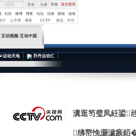
客服
设为首页
登录
注册
城
社区
微博
博客
论坛
访谈
邮箱
游戏
互动视频·互动中国
画片
公开课
播客
|
CCTV
频道
栏目
运动天地
乔丹运动汇
瀵逛笉璧凤紝鍙
绋嶅悗灏濊瘯銆