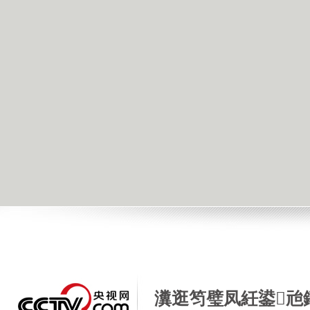
瀵逛笉璧凤紝鍙兘