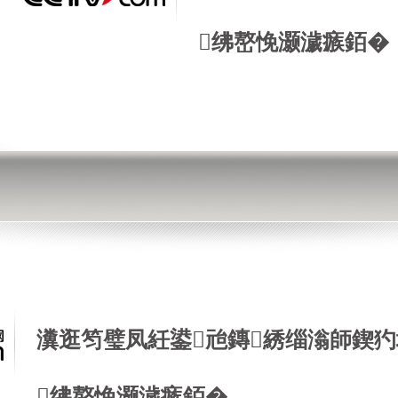
绋嶅悗灏濊瘯銆�
瀵逛笉璧凤紝鍙兘鏄綉缁滃師鍥犳
绋嶅悗灏濊瘯銆�