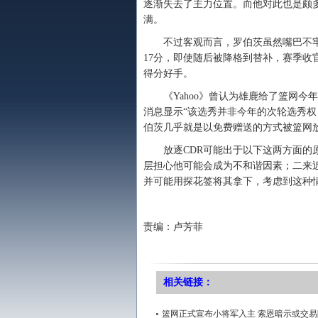
逐渐失去了主力位置。而他对此也是颇
满。
不过客观而言，罗伯茨虽然嘴巴不牢
17分，即使随后被降格到替补，赛季收官
得分好手。
《Yahoo》曾认为雄鹿给了篮网今年
消息显示“该选秀并非今年的次轮选秀权
伯茨几乎就是以免费赠送的方式被篮网
放逐CDR可能出于以下这两方面的原
层担心他可能会成为不和谐因素；二来
并可能用探花签将其拿下，考虑到这种
责编：卢芳菲
相关链接：
篮网正式宣布小将军入主 索恩暗示或交易