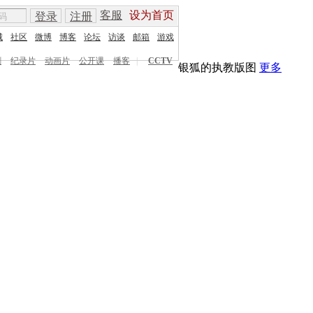
客服
设为首页
登录
注册
城
社区
微博
博客
论坛
访谈
邮箱
游戏
剧
纪录片
动画片
公开课
播客
|
CCTV
银狐的执教版图
更多