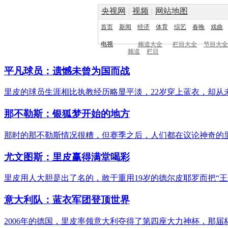
央视网
|
视频
|
网站地图
首页
新闻
经济
体育
综艺
春晚
戏曲
电视
频道大全
栏目大全
节目大全
频道
栏目
平凡球员：遗憾未曾为国而战
里皮的球员生涯相比执教经历略显平淡，22岁穿上蓝衣，却从
那不勒斯：银狐梦开始的地方
那时的那不勒斯情况很糟，但赛季之后，人们都在议论神奇的
尤文图斯：里皮赢得满堂喝彩
里皮用人大胆是出了名的，敢于重用19岁的德尔皮耶罗而把“
意大利队：蓝衣军团登顶世界
2006年的德国，里皮率领意大利夺得了第四座大力神杯，那