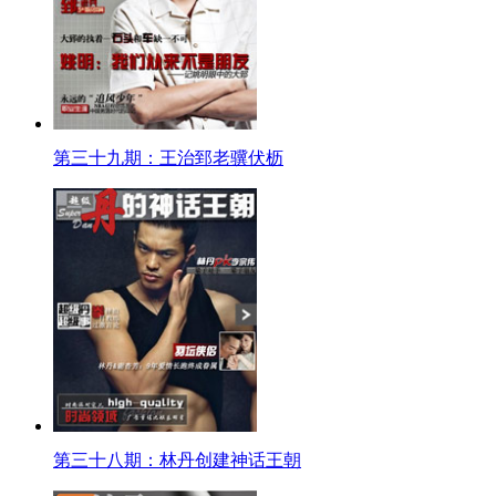
第三十九期：王治郅老骥伏枥
第三十八期：林丹创建神话王朝