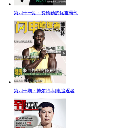
第四十一期：费德勒的优雅霸气
第四十期：博尔特-闪电追逐者