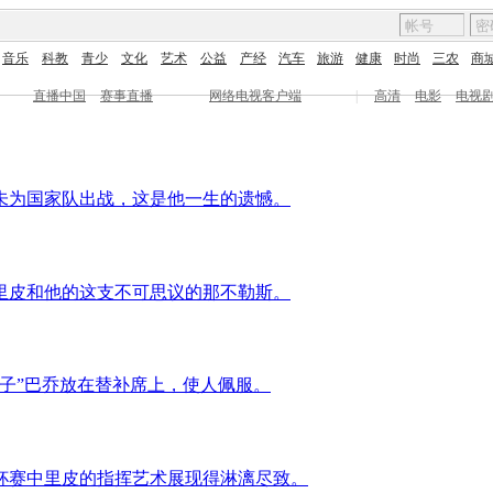
音乐
科教
青少
文化
艺术
公益
产经
汽车
旅游
健康
时尚
三农
商
直播中国
赛事直播
网络电视客户端
|
高清
电影
电视
未为国家队出战，这是他一生的遗憾。
里皮和他的这支不可思议的那不勒斯。
王子”巴乔放在替补席上，使人佩服。
届杯赛中里皮的指挥艺术展现得淋漓尽致。