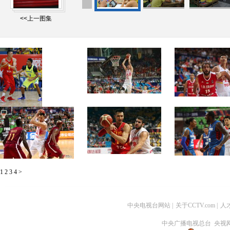
<<上一图集
[高清组图]男篮热身赛：中
[高清组图]中国男篮胜菲律
[高清组图]亚锦赛-
国队频失误 不敌巴西
宾夺亚锦赛冠军
击败伊朗进入决赛
[高清组图]5人得分上双中国
[高清组图]5连胜！易建联19
[高清组图]菲律宾险
1
2
3
4
>
男篮大胜卡塔尔
分男篮大胜黎巴嫩
布莱切带伤砍18+10
中央电视台网站
|
关于CCTV.com
|
人
中央广播电视总台 央视