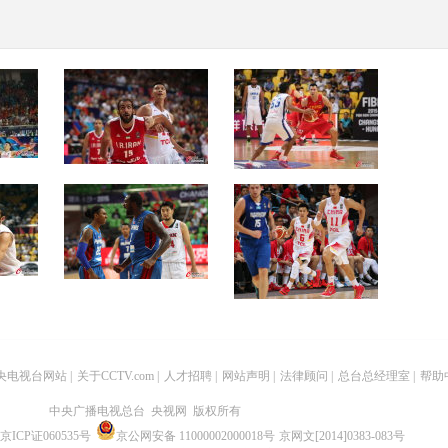
篮胜菲律
[高清组图]亚锦赛-中国男篮
[高清组图]亚锦赛-中国男篮
击败伊朗进入决赛
46分大胜印度进4强
易建联19
[高清组图]菲律宾险胜日本
[高清组图]易建联15分 中国
布莱切带伤砍18+10
男篮胜哈萨克斯坦
央电视台网站
|
关于CCTV.com
|
人才招聘
|
网站声明
|
法律顾问
|
总台总经理室
|
帮助
中央广播电视总台 央视网 版权所有
京ICP证060535号
京公网安备 11000002000018号
京网文[2014]0383-083号