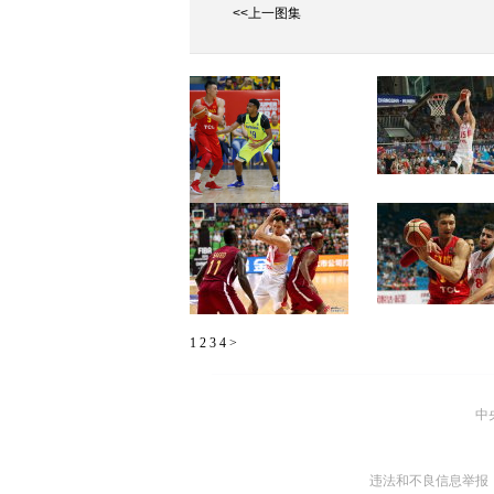
<<上一图集
[高清组图]男篮热身赛：中
[高清组图]中国男
国队频失误 不敌巴西
宾夺亚锦赛冠军
[高清组图]5人得分上双中国
[高清组图]5连胜！
1
2
3
4
>
男篮大胜卡塔尔
分男篮大胜黎巴嫩
中
违法和不良信息举报