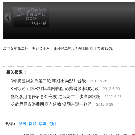
[网球]温网女单第
二轮 李娜出局彭
帅晋级
00分22秒
温网女单第二轮，李娜负于对手止步第二轮，彭帅战胜对手晋级32强。
相关报道：
[网球]温网女单第二轮 李娜出局彭帅晋级
2012-6-28
3日综述：雨水打扰温网赛程 彭帅晋级李娜完败
2012-6-28
低迷李娜雨停后意外完败 连续两年止步温网次轮
2012-6-28
沃兹尼亚奇浪费两赛点落败 温网首遭一轮游
2012-6-28
热词：
温网
网球
李娜
彭帅