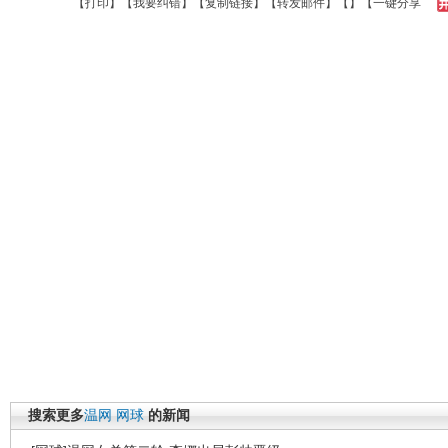
【
打印
】【
我要纠错
】【
复制链接
】【
转发邮件
】【
】
【一键分享
搜索更多
温网
网球
的新闻