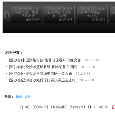
[亚沙会]中国沙足
[亚沙会]化身沙滩
[亚沙会]亚沙会龙
惜败 能否出现看
篮球教练 科比爸
舟赛场中国队一
18日晚比赛
爸在海阳
金入账
00分58秒
01分08秒
00分29秒
相关报道：
[亚沙会]中国沙足惜败 能否出现看18日晚比赛
2012-6-18
[亚沙会]化身沙滩篮球教练 科比爸爸在海阳
2012-6-18
[亚沙会]亚沙会龙舟赛场中国队一金入账
2012-6-18
[亚沙会]亚沙会沙滩排球比赛决赛正在进行
2012-6-18
热词：
排球
龙舟
【
打印
】【
我要纠错
】【
复制链接
】【
转发邮件
】【
】
【一键分享