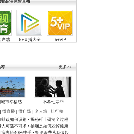
端看高清体育直播
客户端
5+直播大全
5+VIP
推荐
更多>>
国城市幸福感
不孝七宗罪
|
微直播
|
微广场
|
名人墙
|
排行榜
子打蜡该如何识别
• 揭秘歼十研制全过程
种贵人可遇不可求
• 抽烟是如何毁掉健康
人为病妻搭40米扶手
• 拒绝浪费从我做起