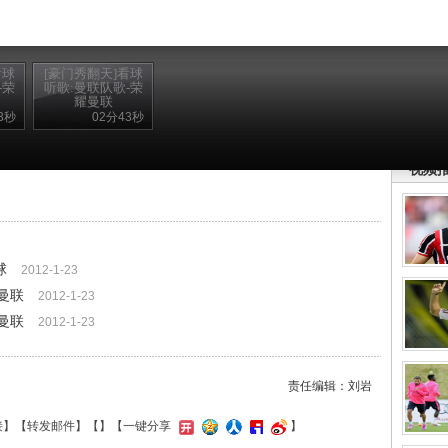
看球
[豪门秀翻天]看球
-荣
听歌:曼联队歌-荣
耀曼联
3秒
02分43秒
锘�
视频
球
2012-1-23
曼联
2012-1-23
曼联
2012-1-23
责任编辑：刘岩
接
】【
转发邮件
】【
】
【一键分享
】