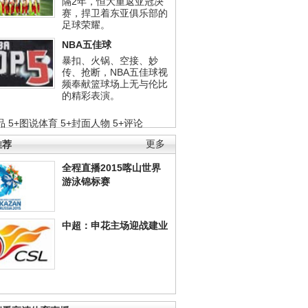
隔2年，恒大重返亚冠决
赛，捍卫着东亚俱乐部的
足球荣耀。
NBA五佳球
暴扣、火锅、空接、妙
传、抢断，NBA五佳球视
频奉献篮球场上无与伦比
的精彩表演。
品
5+图说体育
5+封面人物
5+评论
推荐
更多
全程直播2015喀山世界
游泳锦标赛
中超：申花主场迎战建业