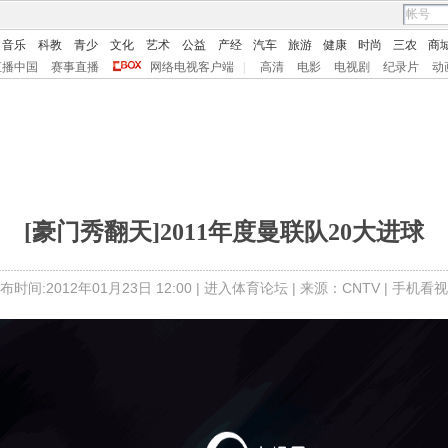
音乐
科教
青少
文化
艺术
公益
产经
汽车
旅游
健康
时尚
三农
商
直播中国
赛事直播
网络电视客户端
|
高清
电影
电视剧
纪录片
动
[豪门秀翻天]2011年度曼联队20大进球
布时间:2012年01月23日 12:00 |
进入体育论坛
| 来源：CNTV |
手机看视