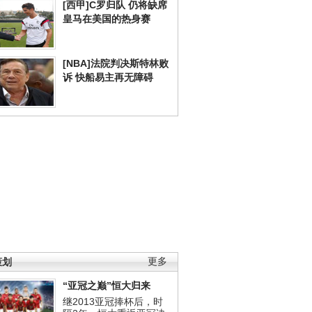
[西甲]C罗归队 仍将缺席
皇马在美国的热身赛
[NBA]法院判决斯特林败
诉 快船易主再无障碍
策划
更多
“亚冠之巅”恒大归来
继2013亚冠捧杯后，时