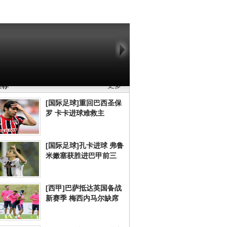
推荐
更多
[国际足球]重回巴西圣保
罗 卡卡进球难救主
[国际足球]孔卡进球 弗鲁
米嫩塞获胜进巴甲前三
[西甲]巴萨抵达英国备战
新赛季 梅西内马尔缺席