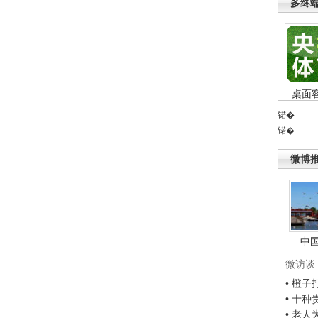
多终
桌面
锘�
锘�
微博
中
微访谈
• 橙
• 十
• 老