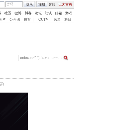
登录
注册
客服
设为首页
城
社区
微博
博客
论坛
访谈
邮箱
游戏
画片
公开课
播客
|
CCTV
频道
栏目
频