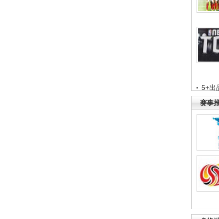
5+出
赛事