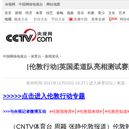
央视网
|
中国网络电视台
|
网站地图
首页
新闻
经济
体育
综艺
春晚
戏曲
音乐
科教
青少
文化
艺术
电视
频道大全
栏目大全
节目大全
直播中国
赛事直播
网络
中国网络电视台
>
体育台
>
新闻资讯
>
[伦敦行动]英国柔道队亮相测试
发布时间:2011年12月03日 14:27 |
进入体育论坛
| 来源：
>>>>>点击进入伦敦行动专题
∣
∣
>>>与央视记者微博互动
#伦敦我推荐#
#伦敦我来猜#
#伦敦想知道
（CNTV体育台 周颖 张静伦敦报道）伦敦时