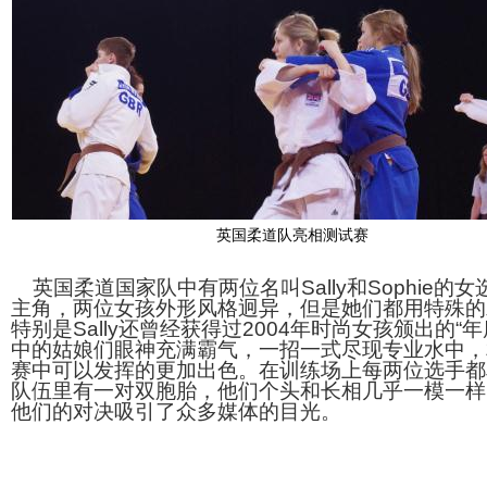
英国柔道队亮相测试赛
英国柔道国家队中有两位名叫Sally和Sophie的
主角，两位女孩外形风格迥异，但是她们都用特殊的
特别是Sally还曾经获得过2004年时尚女孩颁出的“
中的姑娘们眼神充满霸气，一招一式尽现专业水中，
赛中可以发挥的更加出色。在训练场上每两位选手都
队伍里有一对双胞胎，他们个头和长相几乎一模一样
他们的对决吸引了众多媒体的目光。