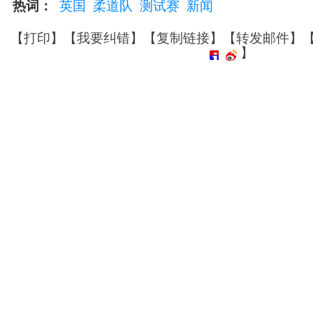
热词：
英国
柔道队
测试赛
新闻
【
打印
】【
我要纠错
】【
复制链接
】【
转发邮件
】
】