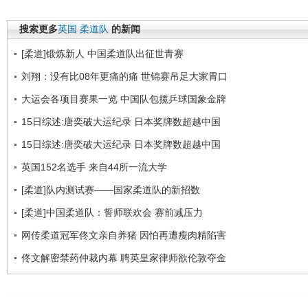
搜索更多
英国
柔道队
的新闻
[柔道]锻炼新人 中国柔道队出征世青赛
刘翔：没有比08年更痛的痛 世锦赛吊足大家胃口
大运会各项目赛果一览 中国队包揽乒球国象金牌
15日综述:唐奕破大运纪录 日本奖牌数超越中国
15日综述:唐奕破大运纪录 日本奖牌数超越中国
英国152名选手 来自44所一流大学
[柔道]队内测试赛——国家柔道队的新招数
[柔道]中国柔道队：誓师联欢会 赛前减压力
网传柔道冠军佟文亲自养猪 因怕再遭瘦肉精陷害
佟文解密禁药仲裁内幕 聘英皇家律师欲伦敦夺金