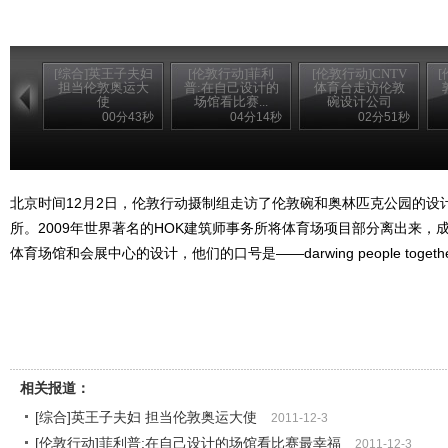
[综合]英王子夫妇
[伦敦行动]菲利
[伦敦行动]CNTV
担当伦敦奥运大
普:在自己设计的
体育台走访伦敦
使
场馆看比赛...
碗设计公司
00分43秒
04分14秒
02分51秒
北京时间12月2日，伦敦行动摄制组走访了伦敦碗和奥林匹克公园的设
所。2009年世界著名的HOK建筑师事务所将体育场项目部分离出来，
体育场馆和会展中心的设计，他们的口号是——darwing people togeth
相关报道：
[综合]英王子夫妇 担当伦敦奥运大使
2011-12-3
[伦敦行动]菲利普:在自己设计的场馆看比赛最幸福
2011-12-3