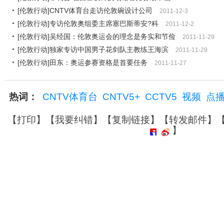
[伦敦行动]CNTV体育台走访伦敦碗设计公司
2011-12-3
[伦敦行动]专访伦敦奥组委主席塞巴斯蒂安?科
2011-12-2
[伦敦行动]吴经国：伦敦奥运会的理念是务实和节俭
2011-11-29
[伦敦行动]独家专访中国男子花剑队主教练王海滨
2011-11-29
[伦敦行动]田东：奥运参赛资格是首要任务
2011-11-27
热词：
CNTV体育台
CNTV5+
CCTV5
视频
点
【
打印
】【
我要纠错
】【
复制链接
】【
转发邮件
】
】