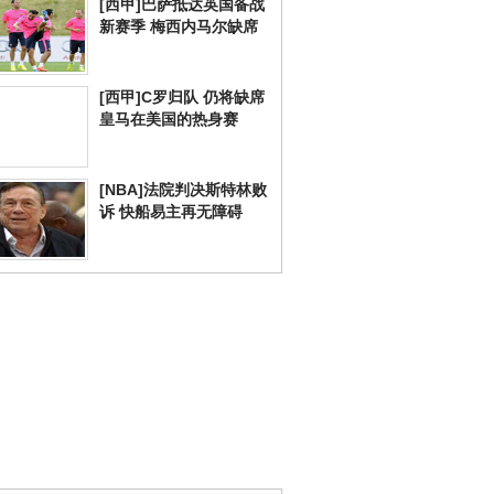
[西甲]巴萨抵达英国备战
新赛季 梅西内马尔缺席
[西甲]C罗归队 仍将缺席
皇马在美国的热身赛
[NBA]法院判决斯特林败
诉 快船易主再无障碍