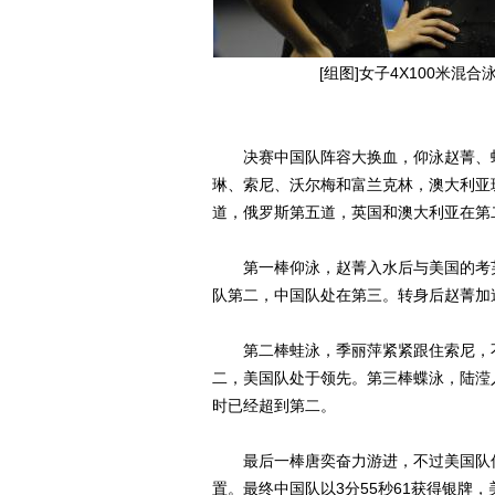
[组图]女子4X100米混
决赛中国队阵容大换血，仰泳赵菁、蛙
琳、索尼、沃尔梅和富兰克林，澳大利亚
道，俄罗斯第五道，英国和澳大利亚在第
第一棒仰泳，赵菁入水后与美国的考芙
队第二，中国队处在第三。转身后赵菁加
第二棒蛙泳，季丽萍紧紧跟住索尼，不
二，美国队处于领先。第三棒蝶泳，陆滢
时已经超到第二。
最后一棒唐奕奋力游进，不过美国队优
置。最终中国队以3分55秒61获得银牌，