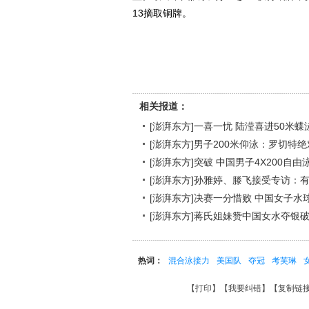
13摘取铜牌。
相关报道：
[澎湃东方]一喜一忧 陆滢喜进50米蝶
[澎湃东方]男子200米仰泳：罗切特
[澎湃东方]突破 中国男子4X200自
[澎湃东方]孙雅婷、滕飞接受专访：
[澎湃东方]决赛一分惜败 中国女子水
[澎湃东方]蒋氏姐妹赞中国女水夺银
热词：
混合泳接力
美国队
夺冠
考芙琳
【
打印
】【
我要纠错
】【
复制链