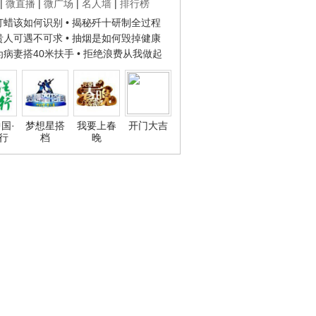
|
微直播
|
微广场
|
名人墙
|
排行榜
子打蜡该如何识别
• 揭秘歼十研制全过程
种贵人可遇不可求
• 抽烟是如何毁掉健康
人为病妻搭40米扶手
• 拒绝浪费从我做起
国·
梦想星搭
我要上春
开门大吉
行
档
晚