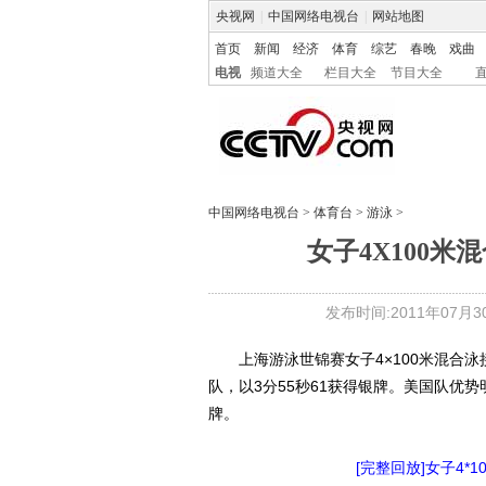
央视网
|
中国网络电视台
|
网站地图
首页
新闻
经济
体育
综艺
春晚
戏曲
电视
频道大全
栏目大全
节目大全
中国网络电视台
>
体育台
>
游泳
>
女子4X100
发布时间:2011年07月30日
上海游泳世锦赛女子4×100米混合泳
队，以3分55秒61获得银牌。美国队优势
牌。
[完整回放]女子4*