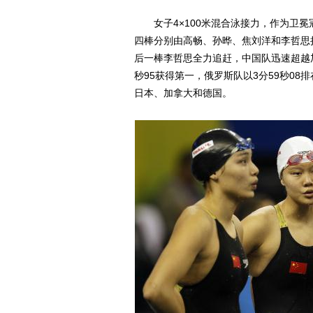
女子4×100米混合泳接力，作为卫冕
四棒分别由高畅、孙晔、焦刘洋和李哲思
后一棒李哲思全力追赶，中国队迅速超越加
秒95获得第一，俄罗斯队以3分59秒0
日本、加拿大和德国。