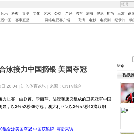
音乐
科教
青少
文化
艺术
公益
产经
汽车
旅游
健康
时尚
三农
商
直播中国
赛事直播
网络电视客户端
|
高清
电影
电视剧
纪录片
动
锘�
米混合泳接力中国摘银 美国夺冠
视频
 20:04 |
进入体育论坛
| 来源：CNTV综合
接力决赛，由赵菁、季丽萍、陆滢和唐奕组成的卫冕冠军中国
明显，以3分52秒36夺冠，澳大利亚队以3分57秒13摘取铜
100混合泳美国夺冠 中国获银牌
赛后采访