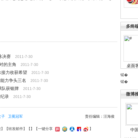
多终
泳决赛
2011-7-30
绝对的主角
2011-7-30
桌面
由泳接力收获希望
2011-7-30
锘�
有能力争头三名
2011-7-30
锘�
球队获银牌
2011-7-30
微博
破纪录
2011-7-30
女子
卫冕冠军
责任编辑：汪海俊
接
】【
转发邮件
】【
】
【一键分享
】
中