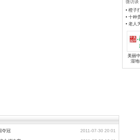
微访谈
• 橙
• 十
• 老
美丽中
湿地
国夺冠
2011-07-30 20:01