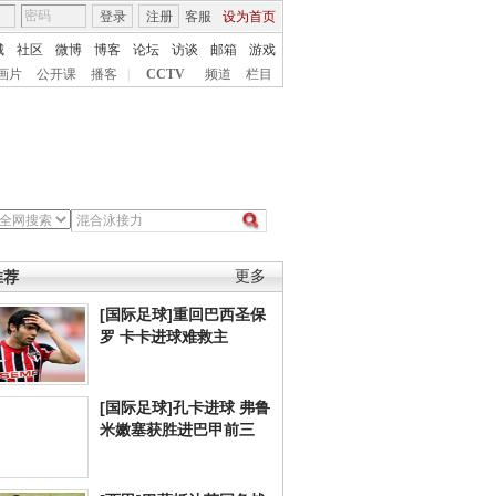
登录
注册
客服
设为首页
城
社区
微博
博客
论坛
访谈
邮箱
游戏
画片
公开课
播客
|
CCTV
频道
栏目
推荐
更多
[国际足球]重回巴西圣保
罗 卡卡进球难救主
[国际足球]孔卡进球 弗鲁
米嫩塞获胜进巴甲前三