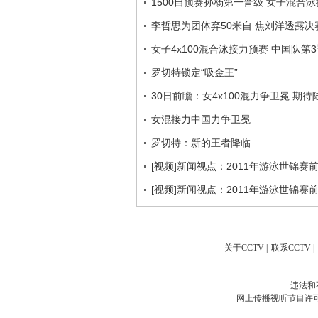
1500自预赛孙杨第一晋级 女子混合
李哲思为团体弃50米自 焦刘洋透露决
女子4x100混合泳接力预赛 中国队第
罗切特锁定“吸金王”
30日前瞻：女4x100混力争卫冕 期
女混接力中国力争卫冕
罗切特：新的王者降临
[视频]新闻视点：2011年游泳世锦赛
[视频]新闻视点：2011年游泳世锦赛
关于CCTV
|
联系CCTV
|
违法和
网上传播视听节目许可证号