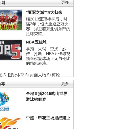
策划
更多
“亚冠之巅”恒大归来
继2013亚冠捧杯后，时
隔2年，恒大重返亚冠决
赛，捍卫着东亚俱乐部的
足球荣耀。
NBA五佳球
暴扣、火锅、空接、妙
传、抢断，NBA五佳球视
频奉献篮球场上无与伦比
的精彩表演。
品
5+图说体育
5+封面人物
5+评论
推荐
更多
全程直播2015喀山世界
游泳锦标赛
中超：申花主场迎战建业