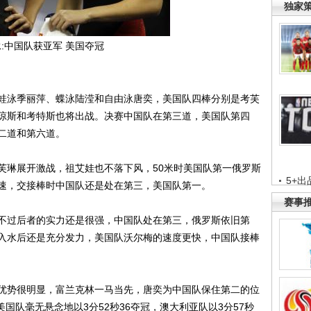
独家
合泳:中国队获亚军 美国夺冠
泳季丽萍、蝶泳陆滢和自由泳唐奕，美国队四棒分别是考芙
琼斯和考特斯也将出战。决赛中国队在第三道，美国队第四
二道和第六道。
琳展开激战，祖艾娃也不落下风，50米时美国队第一俄罗斯
5+出
速，交接棒时中国队还是处在第三，美国队第一。
赛事
过后者的实力还是很强，中国队处在第三，俄罗斯依旧第
入水后还是充分发力，美国队沃尔梅的速度更快，中国队接棒
势很明显，富兰克林一马当先，唐奕为中国队保住第二的位
美国队毫无悬念地以3分52秒36夺冠，澳大利亚队以3分57秒