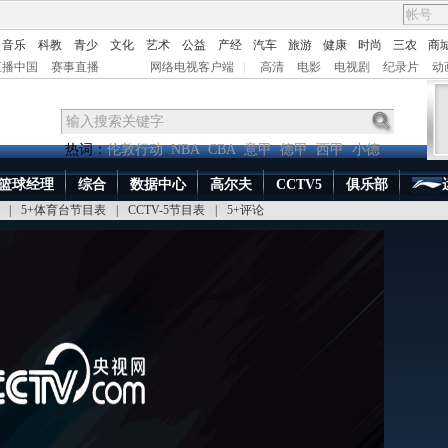
音乐
科教
青少
文化
艺术
公益
产经
汽车
旅游
健康
时尚
三农
商
直播中国
赛事直播
网络电视客户端
|
高清
电影
电视剧
纪录片
动
热词：
伦敦行动
NBA
CBA
意甲
德甲
西甲
小德
篮球经理
综合
数据中心
高尔夫
CCTV5
俱乐部
|
5+体育台节目表
|
CCTV-5节目表
|
5+评论