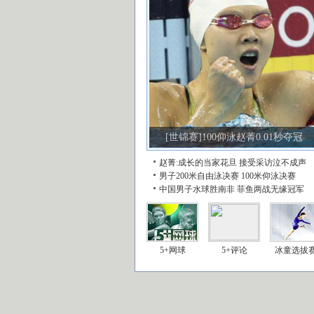
[世锦赛]100仰泳赵菁0.01秒夺冠
赵菁:成长的当家花旦
接受采访泣不成声
男子200米自由泳决赛
100米仰泳决赛
中国男子水球胜南非
菲鱼两战无缘冠军
5+网球
5+评论
冰童选拔