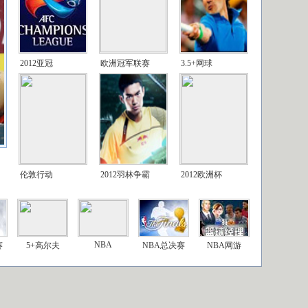
2012亚冠
欧洲冠军联赛
3.5+网球
伦敦行动
2012羽林争霸
2012欧洲杯
NBA
赛
5+高尔夫
NBA总决赛
NBA网游