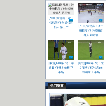
[NHL]常规赛：波士
顿棕熊VS华盛顿首
[NHL]常规赛：波士
都人 第三节
顿棕熊VS华盛顿首
都人 加时赛
[欧冠]G组第6轮：布
[欧冠]H组第6轮：尤
鲁日VS哥本哈根 下
文图斯VS萨格勒布
半场
迪纳摩 上半场
热门赛事