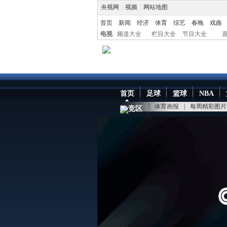
央视网
|
视频
|
网站地图
首页
新闻
经济
体育
综艺
春晚
戏曲
电视
频道大全
栏目大全
节目大全
首页
足球
篮球
NBA
点播大厅
|
体育画报
|
每周精彩图片
竞区
中国网络电视台
>
体育台
>
综合体育
> 正文