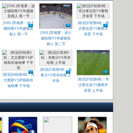
[NHL]常规赛：波士
[欧冠]F组第6轮：华
顿棕熊VS华盛顿首
沙莱吉亚VS葡萄牙
[NHL]常规赛：波士
都人 第一节
体育 下半场
顿棕熊VS华盛顿首
都人 第二节
[欧冠]G组第6轮：布
[欧冠]H组第6轮：尤
鲁日VS哥本哈根 上
[欧冠]F组第6轮：华
文图斯VS萨格勒布
半场
沙莱吉亚VS葡萄牙
迪纳摩 下半场
体育 上半场