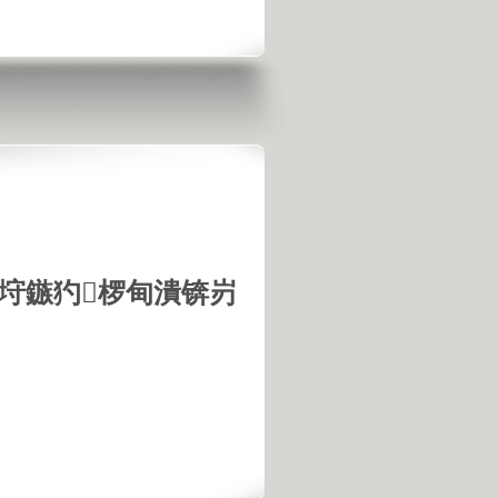
垨鏃犳椤甸潰锛岃