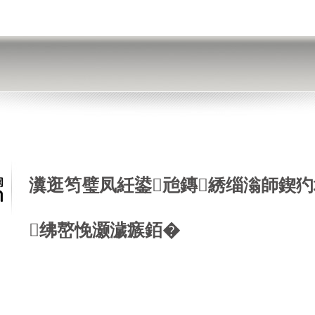
瀵逛笉璧凤紝鍙兘鏄綉缁滃師鍥犳
绋嶅悗灏濊瘯銆�