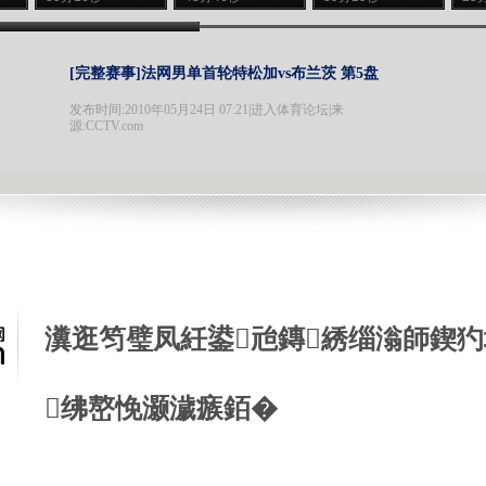
[完整赛事]法网男单首轮特松加vs布兰茨 第5盘
发布时间:2010年05月24日 07:21|
进入体育论坛
|来
源:CCTV.com
瀵逛笉璧凤紝鍙兘鏄綉缁滃師鍥犳
绋嶅悗灏濊瘯銆�