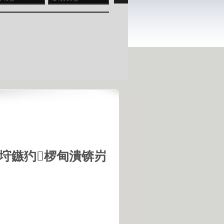
垨鏃犳椤甸潰锛岃