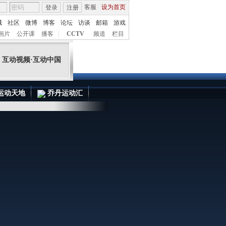
客服
设为首页
登录
注册
城
社区
微博
博客
论坛
访谈
邮箱
游戏
互动视频·互动中国
画片
公开课
播客
|
CCTV
频道
栏目
运动天地
乔丹运动汇