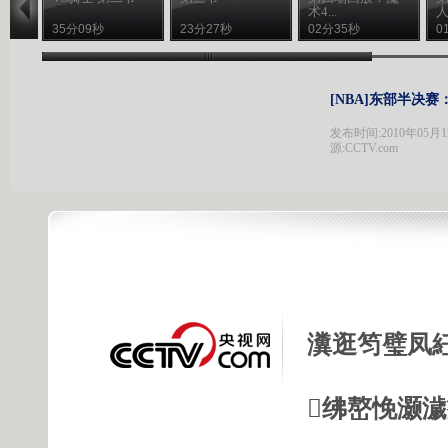
术4...
人4
35分09秒
23分27秒
02分35秒
0
[NBA]东部半决赛
发布时间:2010年05月12日
源:CCTV.com
瀵逛笉璧凤
绋嶅悗灏