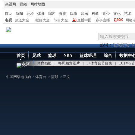
央视网
|
视频
|
网站地图
首页
新闻
经济
体育
综艺
春晚
戏曲
音乐
科教
青少
文化
艺术
电视
频道大全
栏目大全
节目大全
直播中国
赛事直播
网络
热词：
伦敦行动
N
首页
足球
篮球
NBA
篮球经理
综合
数据中
点播大厅
|
体育画报
|
每周精彩图片
|
5+体育台节目表
|
CCTV-5
竞区
中国网络电视台
>
体育台
>
篮球
> 正文