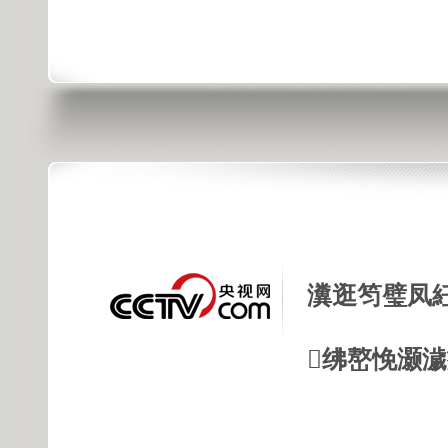
瀵逛笉璧凤
绋嶅悗灏