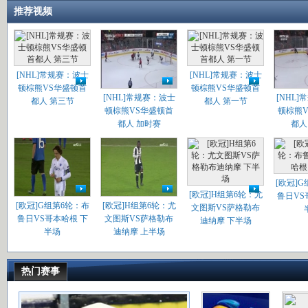
推荐视频
[NHL]常规赛：波士
[NHL]常规赛：波士
顿棕熊VS华盛顿首
顿棕熊VS华盛顿首
[NHL]常规赛：波士
[NHL
都人 第三节
都人 第一节
顿棕熊VS华盛顿首
顿棕熊
都人 加时赛
都人
[欧冠]
[欧冠]H组第6轮：尤
鲁日VS
[欧冠]G组第6轮：布
[欧冠]H组第6轮：尤
文图斯VS萨格勒布
鲁日VS哥本哈根 下
文图斯VS萨格勒布
迪纳摩 下半场
半场
迪纳摩 上半场
热门赛事