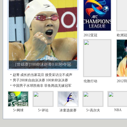
2012亚冠
欧洲冠
[世锦赛]100仰泳赵菁0.01秒夺冠
赵菁:成长的当家花旦
接受采访泣不成声
男子200米自由泳决赛
100米仰泳决赛
伦敦行动
2012
中国男子水球胜南非
菲鱼两战无缘冠军
NBA
5+网球
5+评论
冰童选拔赛
5+高尔夫