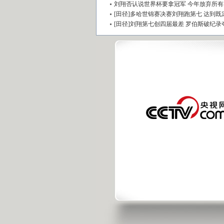
刘翔否认说世界杯要拿冠军 今年放弃所
[田径]多哈世锦赛决赛刘翔跑第七 达到既
[田径]刘翔第七创四届最差 罗伯斯破纪录