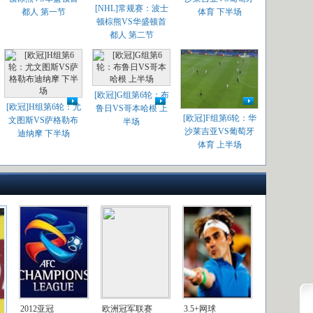
[NHL]常规赛：波士
都人 第一节
体育 下半场
顿棕熊VS华盛顿首
都人 第二节
[欧冠]G组第6轮：布
[欧冠]H组第6轮：尤
鲁日VS哥本哈根 上
[欧冠]F组第6轮：华
文图斯VS萨格勒布
半场
沙莱吉亚VS葡萄牙
迪纳摩 下半场
体育 上半场
2012亚冠
欧洲冠军联赛
3.5+网球