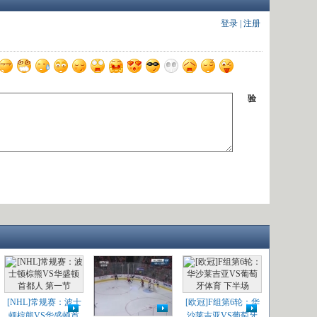
登录
|
注册
验
[NHL]常规赛：波士
[欧冠]F组第6轮：华
顿棕熊VS华盛顿首
沙莱吉亚VS葡萄牙