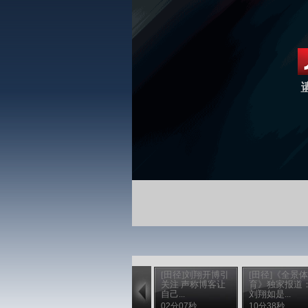
[田径]刘翔开博引
[田径]《全景体
关注 声称博客让
育》独家报道
自己...
刘翔如是...
02分07秒
10分38秒