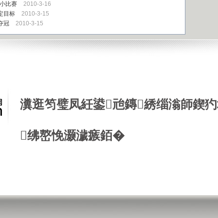
有小比赛
2010-3-16
定目标
2010-3-15
夺冠
2010-3-15
瀵逛笉璧凤紝鍙兘鏄綉缁滃師鍥犳
绋嶅悗灏濊瘯銆�