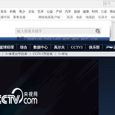
音乐
科教
青少
文化
艺术
公益
产经
汽车
旅游
健康
时尚
三农
商
直播中国
赛事直播
网络电视客户端
|
高清
电影
电视剧
纪录片
动
热词：
伦敦行动
NBA
CBA
意甲
德甲
西甲
小德
篮球经理
综合
数据中心
高尔夫
CCTV5
俱乐部
|
5+体育台节目表
|
CCTV-5节目表
|
5+评论