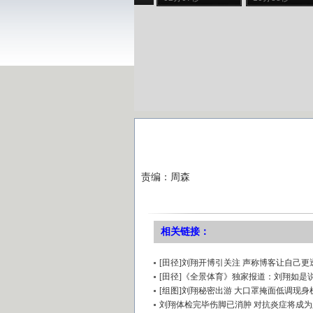
责编：周森
相关链接：
[田径]刘翔开博引关注 声称博客让自己更
[田径]《全景体育》独家报道：刘翔如是说
[组图]刘翔秘密出游 大口罩掩面低调现身
刘翔体检完毕伤脚已消肿 对抗炎症将成