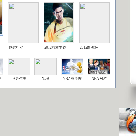
伦敦行动
2012羽林争霸
2012欧洲杯
NBA
赛
5+高尔夫
NBA总决赛
NBA网游