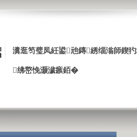
瀵逛笉璧凤紝鍙兘鏄綉缁滃師鍥犳
绋嶅悗灏濊瘯銆�