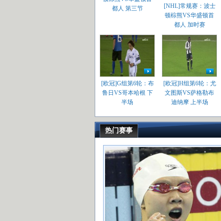
[NHL]常规赛：波士
都人 第三节
顿棕熊VS华盛顿首
都人 加时赛
[欧冠]G组第6轮：布
[欧冠]H组第6轮：尤
鲁日VS哥本哈根 下
文图斯VS萨格勒布
半场
迪纳摩 上半场
热门赛事