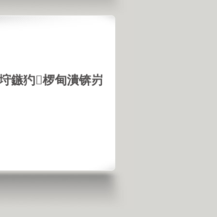
垨鏃犳椤甸潰锛岃