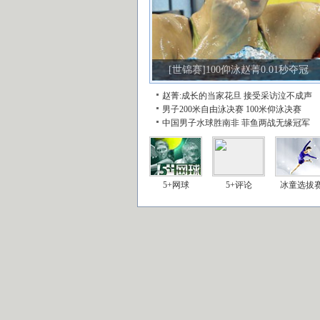
[世锦赛]100仰泳赵菁0.01秒夺冠
赵菁:成长的当家花旦
接受采访泣不成声
男子200米自由泳决赛
100米仰泳决赛
中国男子水球胜南非
菲鱼两战无缘冠军
5+网球
5+评论
冰童选拔