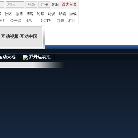
客服
设为首页
登录
注册
城
社区
微博
博客
论坛
访谈
邮箱
游戏
互动视频·互动中国
画片
公开课
播客
|
CCTV
频道
栏目
运动天地
乔丹运动汇