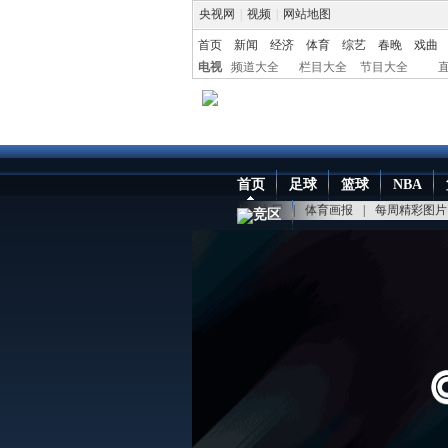
央视网
|
视频
|
网站地图
首页
新闻
经济
体育
综艺
春晚
戏曲
电视
频道大全
栏目大全
节目大全
首页
足球
篮球
NBA
点播大厅
|
体育画报
|
每周精彩图片
竞区
中国网络电视台
>
体育台
>
综合体育
> 正文