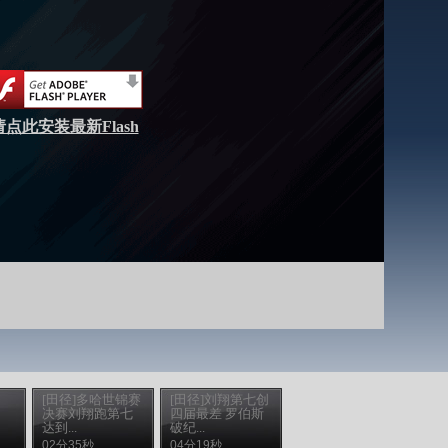
请点此安装最新Flash
[田径]多哈世锦赛
[田径]刘翔第七创
：
决赛刘翔跑第七
四届最差 罗伯斯
达到...
破纪...
02分35秒
04分19秒