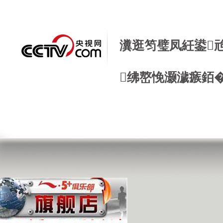
瀵逛笉璧凤紝鍙
绋嶅悗灏濊瘯銆