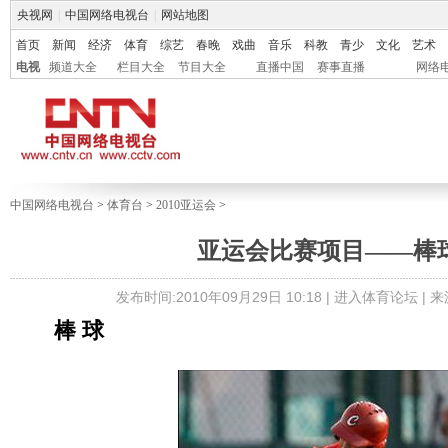
央视网
|
中国网络电视台
|
网站地图
首页
新闻
经济
体育
综艺
春晚
戏曲
音乐
科教
青少
文化
艺术
电视
频道大全
栏目大全
节目大全
直播中国
赛事直播
网络
中国网络电视台
>
体育台
>
2010亚运会
>
亚运会比赛项目——棒
发布时间:2010年09月29日 10:18 |
进入体育论坛
| 
棒 球