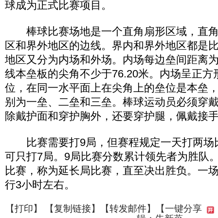
球成为正式比赛项目。
棒球比赛场地是一个直角扇形区域，直角
区和界外地区的边线。界内和界外地区都是
地区又分为内场和外场。内场每边垒间距离为2
线本垒板的尖角不少于76.20米。内场呈正
位，在同一水平面上在尖角上的垒位是本垒
别为一垒、二垒和三垒。棒球运动员必须穿
除戴护面和穿护胸外，还要穿护腿，佩戴接
比赛需要打9局，但赛程规定一天打两场
可只打7局。9局比赛分数累计领先者为胜队
比赛，称为延长局比赛，直至决出胜负。一
行3小时左右。
【
打印
】 【
复制链接
】【
转发邮件
】
【一键分享