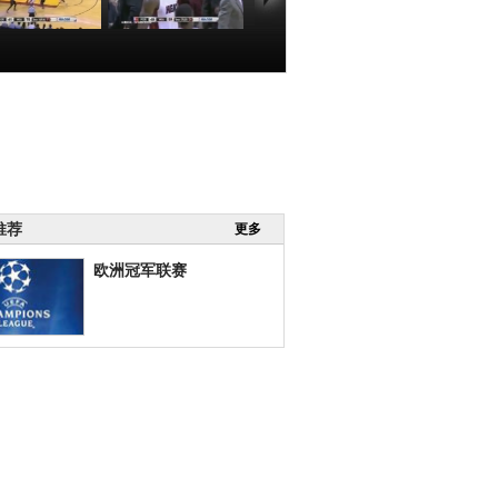
BA]“鸟人”安德
[NBA]詹姆斯单打
高位策应 挡拆
假投真传 奥登内
顺下飘逸上篮
线得球再送暴扣
00:00:20
00:00:28
推荐
更多
欧洲冠军联赛