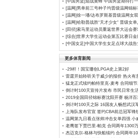
[中国男篮]迎战黄蜂 中国男篮期待打
[温网]男单前三号种子均晋级温网锦标
[温网]徐一璠/达布罗斯基晋级温网女
[温网]哈勒普战胜“天才少女” 晋级女
[田径]索马里运动员重返世界大运会赛
[综合]世界大学生运动会第五比赛日金
[中国女足]中国大学生女足点球大战
更多体育新闻
-29杆！国宝珊创LPGA史上第2好
雷霆开始聆听关于威少的报价 热火有
猛龙正式续约帕特里克-麦考 合同细
倒计时100天宣传片发布 市民日常生
2019全国田径锦标赛沈阳开赛 杨洋
倒计时100天之际 16国友人畅想武汉
上海队发布官宣 签约CBA前总冠军锋
温网第九日看点张帅冲击女单四强 小
老鹰签下贾巴里-帕克 合同两年1300
杰迈克尔-格林与快船续约 合同两年10