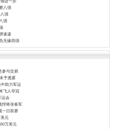
一场进一步
赛八强
双八强
单八强
场
牌速递
告负无缘四强
意参与交易
节未予透露
活中助力军运
百米飞人夺冠
军运会
线悍将张春军
威一日双赛
万美元
00万美元