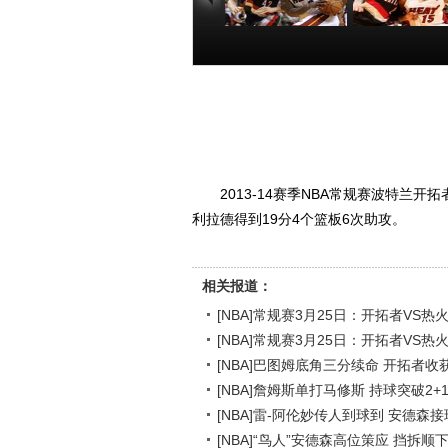
[NBA]常规赛3月
[NBA]常规赛
25日：开拓者VS
25日：开拓者
热火 詹姆斯集锦
热火 全场集
00:01:37
00:03
2013-14赛季NBA常规赛波特兰
利拉德得到19分4个篮板6次助攻。
相关报道：
[NBA]常规赛3月25日：开拓者VS热
[NBA]常规赛3月25日：开拓者VS热
[NBA]巴图姆底角三分续命 开拓者
[NBA]詹姆斯单打马修斯 持球突破2+
[NBA]雷-阿伦妙传人到球到 安德森
[NBA]“鸟人”安德森高位策应 挡拆顺