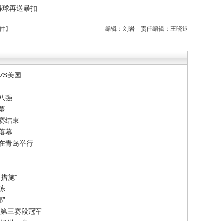
线得球再送暴扣
件
】
编辑：刘岩
责任编辑：王晓遐
VS美国
八强
幕
赛结束
落幕
赛在青岛举行
想
措施”
练
”
法第三赛段冠军