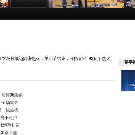
3月
[NBA]巴图姆底角
[NBA]詹姆斯单打
[NBA]雷-阿伦妙
[N
VS
三分续命 开拓者
马修斯 持球突破
传人到球到 安德
森
锦
收获一线生机
2+1势不可挡
森接球滑翔扣篮
:52
00:00:15
00:00:27
00:00:20
开拓者客场挑战迈阿密热火，第四节结束，开拓者91-93负于热火。
赛事
火 詹姆斯集锦
火 全场集锦
收获一线生机
1势不可挡
接球滑翔扣篮
下飘逸上篮