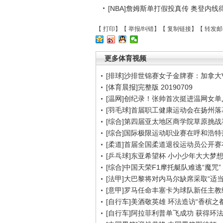
[NBA]詹姆斯单打假投真传 奥登内
【
打印
】【
举报/纠错
】【
复制链接
】【
转发邮
更多体育视频
[排球]沙排世锦赛女子金牌赛：加拿大
[体育晨报]完整版 20190709
[温网]创纪录！张帅首次挺进温网女单
[羽毛球]首届职工健康运动会在扬州落
[综合]第四届亚太地区商学院草原挑战
[综合]国际极限运动职业赛在呼和浩特
[柔道]首届全国柔道退役运动员公开
[乒乓球]东亚希望杯 小小少年大大梦
[综合]中国天荣F1摩托艇队难逃“魔咒”
[法甲]大巴黎将对内马尔缺席采取“适当
[意甲]罗马任命丰塞卡为球队新任主教
[自行车]美酒敬英雄 环法造访“香槟之都
[自行车]阿拉菲利普单飞成功 获得环