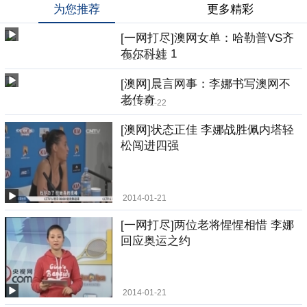
为您推荐
更多精彩
[一网打尽]澳网女单：哈勒普VS齐
布尔科娃 1
2014-01-22
[澳网]晨言网事：李娜书写澳网不
老传奇
2014-01-22
[澳网]状态正佳 李娜战胜佩内塔轻
松闯进四强
2014-01-21
[一网打尽]两位老将惺惺相惜 李娜
回应奥运之约
2014-01-21