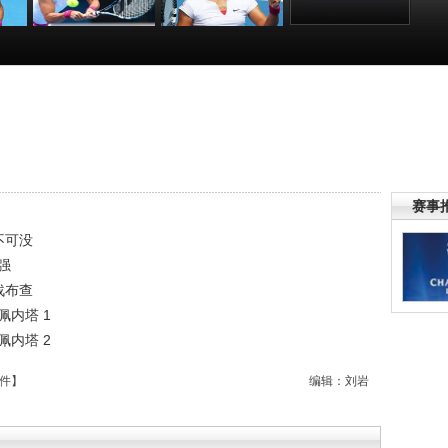
4决
[澳网]李娜胜佩内
[一网打尽]澳网女
[一网打尽]澳网女
内塔
塔进四强 半决赛
单1/4决赛：李娜
单1/4决赛：李娜
将战布查
VS佩内塔 1
VS佩内塔 2
:15
00:01:44
00:38:10
00:35:07
赛事
不可没
强
战布查
佩内塔 1
佩内塔 2
件
】
编辑：刘岩