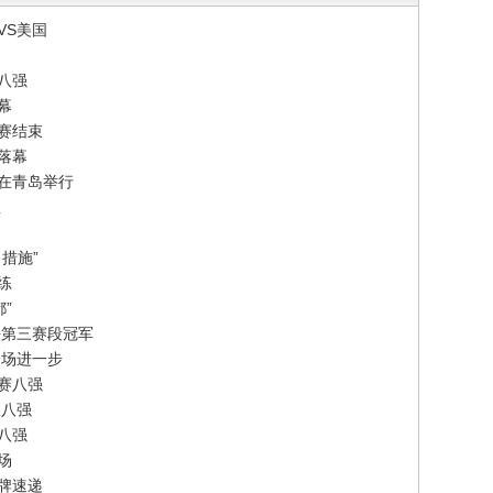
VS美国
八强
幕
赛结束
落幕
赛在青岛举行
想
措施”
练
”
法第三赛段冠军
一场进一步
赛八强
双八强
单八强
场
牌速递