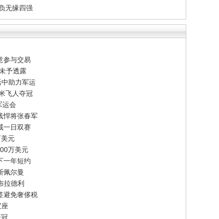
告负无缘四强
意参与交易
节未予透露
活中助力军运
百米飞人夺冠
军运会
线悍将张春军
威一日双赛
万美元
00万美元
下一年短约
斯佩尔曼
-布拉德利
签避免奢侈税
宝座
夺冠