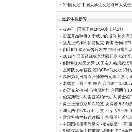
[中国女足]中国大学生女足点球大战
更多体育新闻
-29杆！国宝珊创LPGA史上第2好
雷霆开始聆听关于威少的报价 热火有
猛龙正式续约帕特里克-麦考 合同细
倒计时100天宣传片发布 市民日常生
2019全国田径锦标赛沈阳开赛 杨洋
倒计时100天之际 16国友人畅想武汉
上海队发布官宣 签约CBA前总冠军锋
温网第九日看点张帅冲击女单四强 小
老鹰签下贾巴里-帕克 合同两年1300
杰迈克尔-格林与快船续约 合同两年10
伯克斯取消与雷霆签约计划 与勇士签
勇士送走琼斯加次轮签 换得老鹰内线
湖人两年970万美元 签下后卫埃弗里
雷霆将格兰特送往掘金 换得明年首轮
中国围棋棋手等级分 柯洁稳坐“一哥”
刺莓溪高尔夫精英赛 冯珊珊LPGA再