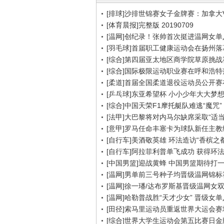
[排球]沙排世锦赛女子金牌赛：加拿大
[体育晨报]完整版 20190709
[温网]创纪录！张帅首次挺进温网女单
[羽毛球]首届职工健康运动会在扬州落
[综合]第四届亚太地区商学院草原挑战
[综合]国际极限运动职业赛在呼和浩特
[柔道]首届全国柔道退役运动员公开
[乒乓球]东亚希望杯 小小少年大大梦
[综合]中国天荣F1摩托艇队难逃“魔咒”
[法甲]大巴黎将对内马尔缺席采取“适当
[意甲]罗马任命丰塞卡为球队新任主教
[自行车]美酒敬英雄 环法造访“香槟之都
[自行车]阿拉菲利普单飞成功 获得环
[中国男篮]迎战黄蜂 中国男篮期待打
[温网]男单前三号种子均晋级温网锦标
[温网]徐一璠/达布罗斯基晋级温网女
[温网]哈勒普战胜“天才少女” 晋级女
[田径]索马里运动员重返世界大运会赛
[综合]世界大学生运动会第五比赛日金