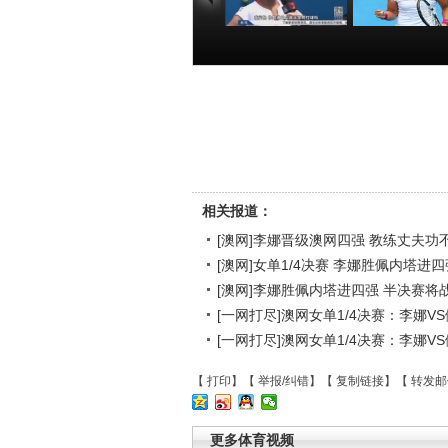
[澳网]李娜晋级澳
[澳网]女单1/
网四强 教练丈夫
赛 李娜胜佩
功不可没
进四强
00:01:49
00:00
相关报道：
[澳网]李娜晋级澳网四强 教练丈夫功
[澳网]女单1/4决赛 李娜胜佩内塔进四
[澳网]李娜胜佩内塔进四强 半决赛将
[一网打尽]澳网女单1/4决赛：李娜VS
[一网打尽]澳网女单1/4决赛：李娜VS
【
打印
】【
举报/纠错
】【
复制链接
】【
转发邮
更多体育视频