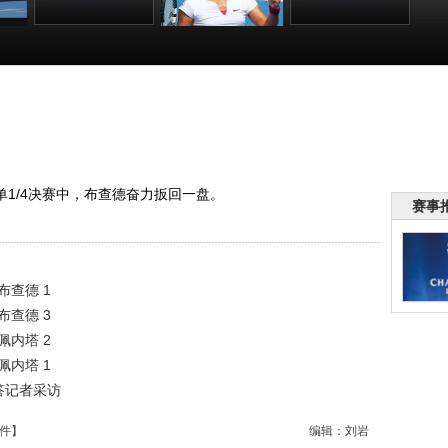
网女
[一网打尽]澳网女
[一网打尽]澳网女
[澳网]李娜胜佩内
伊万
单1/4决赛：李娜
单1/4决赛：李娜
塔晋级半决赛 幽
VS佩内塔 2
VS佩内塔 1
默答记者采访
:03
00:35:07
00:38:10
00:03:20
单1/4决赛中，布查德奋力扳回一盘。
赛事
布查德 1
布查德 3
佩内塔 2
佩内塔 1
答记者采访
件
】
编辑：刘岩