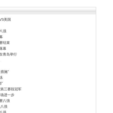
VS美国
八强
幕
赛结束
落幕
赛在青岛举行
想
措施”
练
”
法第三赛段冠军
一场进一步
赛八强
双八强
单八强