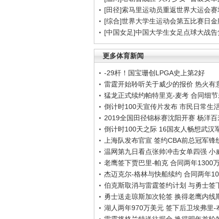
[田径]索马里运动员重返世界大运会赛
[综合]世界大学生运动会第五比赛日金
[中国女足]中国大学生女足点球大战
更多体育新闻
-29杆！国宝珊创LPGA史上第2好
雷霆开始聆听关于威少的报价 热火有
猛龙正式续约帕特里克-麦考 合同细
倒计时100天宣传片发布 市民日常生
2019全国田径锦标赛沈阳开赛 杨洋
倒计时100天之际 16国友人畅想武汉
上海队发布官宣 签约CBA前总冠军锋
温网第九日看点张帅冲击女单四强 小
老鹰签下贾巴里-帕克 合同两年1300
杰迈克尔-格林与快船续约 合同两年10
伯克斯取消与雷霆签约计划 与勇士签
勇士送走琼斯加次轮签 换得老鹰内线
湖人两年970万美元 签下后卫埃弗里