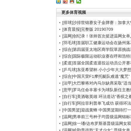
更多体育视频
[排球]沙排世锦赛女子金牌赛：加拿大
[体育晨报]完整版 20190709
[温网]创纪录！张帅首次挺进温网女单
[羽毛球]首届职工健康运动会在扬州落
[综合]第四届亚太地区商学院草原挑战
[综合]国际极限运动职业赛在呼和浩特
[柔道]首届全国柔道退役运动员公开
[乒乓球]东亚希望杯 小小少年大大梦
[综合]中国天荣F1摩托艇队难逃“魔咒”
[法甲]大巴黎将对内马尔缺席采取“适当
[意甲]罗马任命丰塞卡为球队新任主教
[自行车]美酒敬英雄 环法造访“香槟之都
[自行车]阿拉菲利普单飞成功 获得环
[中国男篮]迎战黄蜂 中国男篮期待打
[温网]男单前三号种子均晋级温网锦标
[温网]徐一璠/达布罗斯基晋级温网女
[温网]哈勒普战胜“天才少女” 晋级女