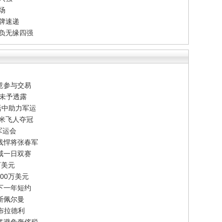
场
牌速递
告负无缘四强
意参与交易
节未予透露
活中助力军运
百米飞人夺冠
军运会
线悍将张春军
威一日双赛
万美元
00万美元
下一年短约
斯佩尔曼
-布拉德利