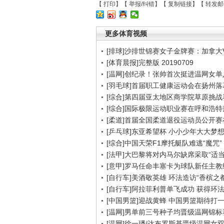
【
打印
】【
举报/纠错
】【
复制链接
】【
转发邮
更多体育视频
[排球]沙排世锦赛女子金牌赛：加拿大
[体育晨报]完整版 20190709
[温网]创纪录！张帅首次挺进温网女单
[羽毛球]首届职工健康运动会在扬州落
[综合]第四届亚太地区商学院草原挑战
[综合]国际极限运动职业赛在呼和浩特
[柔道]首届全国柔道退役运动员公开
[乒乓球]东亚希望杯 小小少年大大梦
[综合]中国天荣F1摩托艇队难逃“魔咒”
[法甲]大巴黎将对内马尔缺席采取“适当
[意甲]罗马任命丰塞卡为球队新任主教
[自行车]美酒敬英雄 环法造访“香槟之都
[自行车]阿拉菲利普单飞成功 获得环
[中国男篮]迎战黄蜂 中国男篮期待打
[温网]男单前三号种子均晋级温网锦标
[温网]徐一璠/达布罗斯基晋级温网女