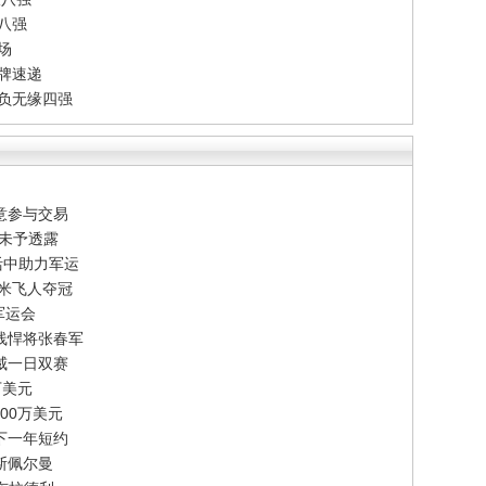
单八强
场
牌速递
告负无缘四强
意参与交易
节未予透露
活中助力军运
百米飞人夺冠
军运会
线悍将张春军
威一日双赛
万美元
00万美元
下一年短约
斯佩尔曼