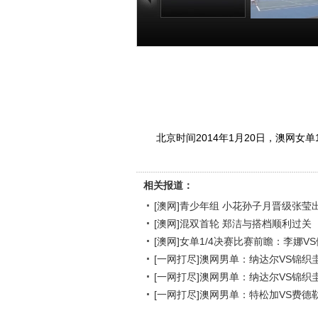
[澳网]青少年组 小
[澳网]混双首轮
花孙子月晋级张
洁与搭档顺利
莹出局
关
00:01:03
00:00
北京时间2014年1月20日，澳网女单
相关报道：
[澳网]青少年组 小花孙子月晋级张莹
[澳网]混双首轮 郑洁与搭档顺利过关
[澳网]女单1/4决赛比赛前瞻：李娜V
[一网打尽]澳网男单：纳达尔VS锦织圭
[一网打尽]澳网男单：纳达尔VS锦织圭
[一网打尽]澳网男单：特松加VS费德勒