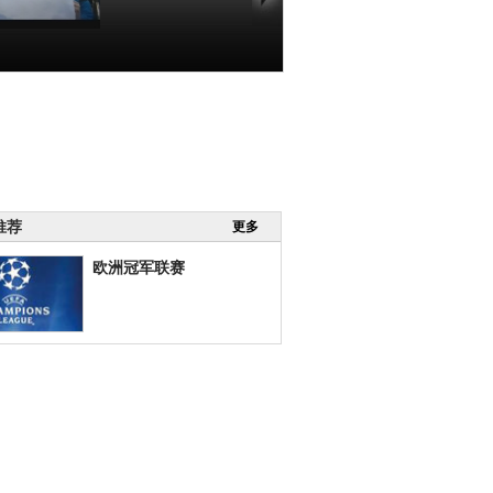
一网打尽]澳网男
：特松加VS费
德勒 1
00:29:54
推荐
更多
欧洲冠军联赛