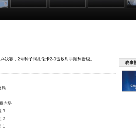
 郑
[澳网]女单1/4决
[一网打尽]澳网男
[一网打尽]澳网男
[
过
赛比赛前瞻：李
单：纳达尔VS锦
单：纳达尔VS锦
单
娜VS佩内塔
织圭 3
织圭 2
:27
00:01:14
01:03:46
00:57:51
1/4决赛，2号种子阿扎伦卡2-0击败对手顺利晋级。
赛事
出局
S佩内塔
 3
 2
 1