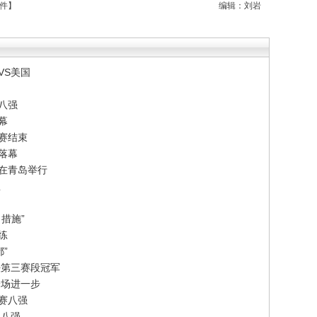
件
】
编辑：刘岩
VS美国
八强
幕
赛结束
落幕
赛在青岛举行
想
措施”
练
”
法第三赛段冠军
一场进一步
赛八强
双八强