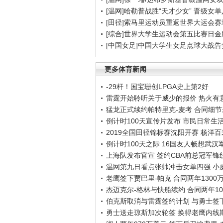
[温网]哈勒普战胜“天才少女” 晋级女
[田径]索马里运动员重返世界大运会赛
[综合]世界大学生运动会第五比赛日金
[中国女足]中国大学生女足点球大战
更多体育新闻
-29杆！国宝珊创LPGA史上第2好
雷霆开始聆听关于威少的报价 热火有
猛龙正式续约帕特里克-麦考 合同细
倒计时100天宣传片发布 市民日常生
2019全国田径锦标赛沈阳开赛 杨洋
倒计时100天之际 16国友人畅想武汉
上海队发布官宣 签约CBA前总冠军锋
温网第九日看点张帅冲击女单四强 小
老鹰签下贾巴里-帕克 合同两年1300
杰迈克尔-格林与快船续约 合同两年10
伯克斯取消与雷霆签约计划 与勇士签
勇士送走琼斯加次轮签 换得老鹰内线