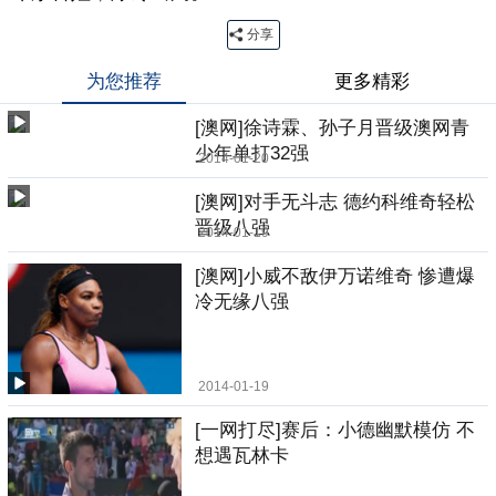
分享
为您推荐
更多精彩
[澳网]徐诗霖、孙子月晋级澳网青
少年单打32强
2014-01-20
[澳网]对手无斗志 德约科维奇轻松
晋级八强
2014-01-19
[澳网]小威不敌伊万诺维奇 惨遭爆
冷无缘八强
2014-01-19
[一网打尽]赛后：小德幽默模仿 不
想遇瓦林卡