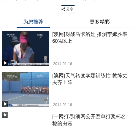
分享
为您推荐
更多精彩
[澳网]对战马卡洛娃 推测李娜胜率
60%以上
2014-01-18
[澳网]天气转变李娜训练忙 教练丈
夫齐上阵
2014-01-18
[一网打尽]澳网公开赛单打奖杯名
称的由来
2014-01-18