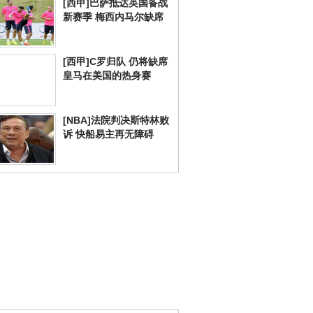
[西甲]巴萨抵达英国备战
新赛季 梅西内马尔缺席
[西甲]C罗归队 仍将缺席
皇马在美国的热身赛
[NBA]法院判决斯特林败
诉 快船易主再无障碍