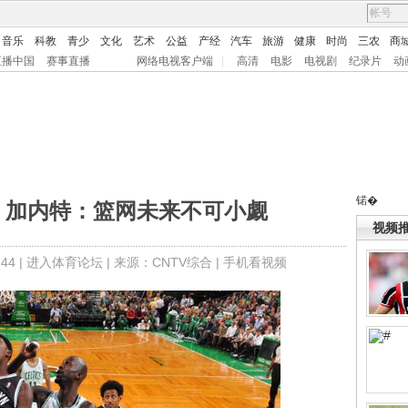
音乐
科教
青少
文化
艺术
公益
产经
汽车
旅游
健康
时尚
三农
商
直播中国
赛事直播
网络电视客户端
|
高清
电影
电视剧
纪录片
动
锘�
 加内特：篮网未来不可小觑
视频
44 |
进入体育论坛
| 来源：CNTV综合 |
手机看视频