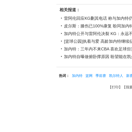
相关报道：
雷阿伦回应KG删其电话 称与加内特
皮尔斯：膝伤已100%康复 盼同加内
加内特公开与雷阿伦决裂 KG：永远
[篮球公园]执着与爱 高龄加内特继续
加内特：三年内不来CBA 喜欢足球
加内特自曝做俯卧撑原因 盼望能在凯
热词：
加内特
篮网
季前赛
凯尔特人
新
【
打印
】【
我