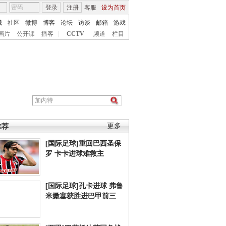
登录
注册
客服
设为首页
城
社区
微博
博客
论坛
访谈
邮箱
游戏
画片
公开课
播客
|
CCTV
频道
栏目
推荐
更多
[国际足球]重回巴西圣保
罗 卡卡进球难救主
[国际足球]孔卡进球 弗鲁
米嫩塞获胜进巴甲前三