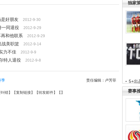
独家
仍是好朋友
2012-9-30
特一同退役
2012-9-29
不再和他联系
2012-9-29
征战美职篮
2012-9-14
但实力不佳
2012-9-9
尔特人退役
2012-9-8
赛季
责任编辑：卢芳菲
5+出
赛事
要纠错
】【
复制链接
】【
转发邮件
】【
】