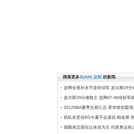
搜索更多
加内特
篮网
的新闻
篮网全替补末节逆转绿军 皮尔斯29分
皮尔斯29分难救主 篮网97-96绿衫
2012NBA夏季交易汇总 霍华德加盟
前队友坚信KG今夏不会退役 帕金斯:
德隆表态现在以休息为主 伦敦奥运前