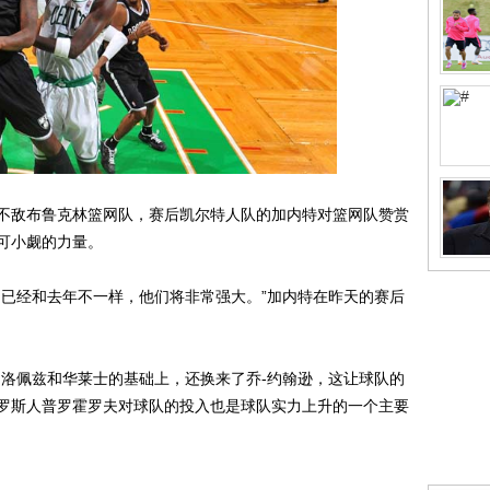
敌布鲁克林篮网队，赛后凯尔特人队的加内特对篮网队赞赏
可小觑的力量。
已经和去年不一样，他们将非常强大。”加内特在昨天的赛后
洛佩兹和华莱士的基础上，还换来了乔-约翰逊，这让球队的
罗斯人普罗霍罗夫对球队的投入也是球队实力上升的一个主要