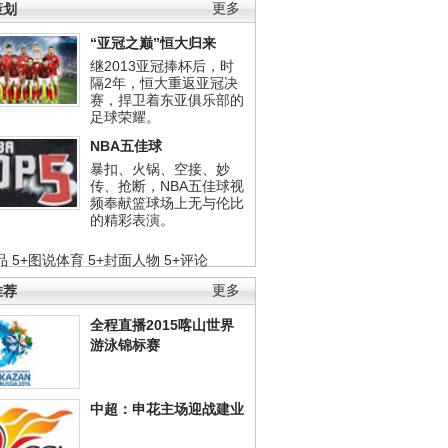
策划
更多
“亚冠之巅”恒大归来
继2013亚冠捧杯后，时
隔2年，恒大重返亚冠决
赛，捍卫着东亚俱乐部的
足球荣耀。
NBA五佳球
暴扣、火锅、空接、妙
传、抢断，NBA五佳球视
频奉献篮球场上无与伦比
的精彩表演。
品
5+图说体育
5+封面人物
5+评论
推荐
更多
全程直播2015喀山世界
游泳锦标赛
中超：申花主场迎战建业