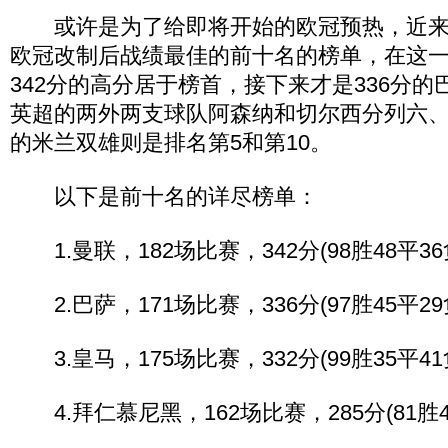
或许是为了给即将开始的欧冠预热，近来
欧冠改制后战绩最佳的前十名的榜单，在这
342分的高分居于榜首，接下来才是336分的
英超的两外两支球队阿森纳和切尔西分列六
的米兰双雄则是排名第5和第10。
以下是前十名的详尽榜单：
1.曼联，182场比赛，342分(98胜48平36
2.巴萨，171场比赛，336分(97胜45平29
3.皇马，175场比赛，332分(99胜35平41
4.拜仁慕尼黑，162场比赛，285分(81胜4