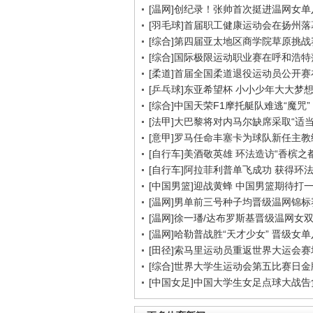
[温网]创纪录！张帅首次挺进温网女单
[羽毛球]首届职工健康运动会在扬州落
[综合]第四届亚太地区商学院草原挑战
[综合]国际极限运动职业赛在呼和浩特
[柔道]首届全国柔道退役运动员公开
[乒乓球]东亚希望杯 小小少年大大梦
[综合]中国天荣F1摩托艇队难逃“魔咒”
[法甲]大巴黎将对内马尔缺席采取“适当
[意甲]罗马任命丰塞卡为球队新任主教
[自行车]美酒敬英雄 环法造访“香槟之都
[自行车]阿拉菲利普单飞成功 获得环
[中国男篮]迎战黄蜂 中国男篮期待打
[温网]男单前三号种子均晋级温网锦标
[温网]徐一璠/达布罗斯基晋级温网女
[温网]哈勒普战胜“天才少女” 晋级女
[田径]索马里运动员重返世界大运会赛
[综合]世界大学生运动会第五比赛日金
[中国女足]中国大学生女足点球大战