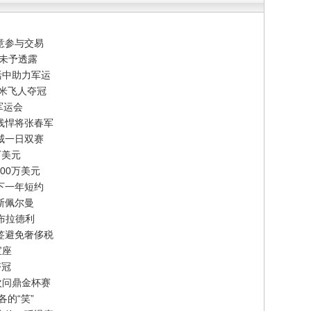
意参与交易
节未予透露
活中助力军运
百米飞人夺冠
军运会
线悍将张春军
威一日双赛
万美元
00万美元
下一年短约
斯佩尔曼
-布拉德利
签避免奢侈税
宝座
夺冠
次问鼎金杯赛
的“笑”