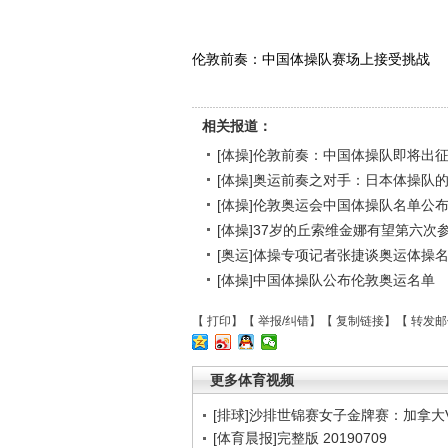
伦敦前奏：中国体操队赛场上接受挑战
相关报道：
[体操]伦敦前奏：中国体操队即将出
[体操]奥运前奏之对手：日本体操队
[体操]伦敦奥运会中国体操队名单公
[体操]37岁的丘索维金娜有望第六次
[奥运]体操专项记者张捷谈奥运体操
[体操]中国体操队公布伦敦奥运名单
【
打印
】【
举报/纠错
】【
复制链接
】【
转发邮
更多体育视频
[排球]沙排世锦赛女子金牌赛：加拿大
[体育晨报]完整版 20190709