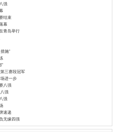
八强
幕
赛结束
落幕
赛在青岛举行
想
措施”
练
”
法第三赛段冠军
一场进一步
赛八强
双八强
单八强
场
牌速递
告负无缘四强