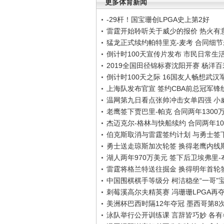
更多体育新闻
-29杆！国宝珊创LPGA史上第2好
雷霆开始聆听关于威少的报价 热火有
猛龙正式续约帕特里克-麦考 合同细
倒计时100天宣传片发布 市民日常生
2019全国田径锦标赛沈阳开赛 杨洋
倒计时100天之际 16国友人畅想武汉
上海队发布官宣 签约CBA前总冠军锋
温网第九日看点张帅冲击女单四强 小
老鹰签下贾巴里-帕克 合同两年1300
杰迈克尔-格林与快船续约 合同两年10
伯克斯取消与雷霆签约计划 与勇士签
勇士送走琼斯加次轮签 换得老鹰内线
湖人两年970万美元 签下后卫埃弗里
雷霆将格兰特送往掘金 换得明年首轮
中国围棋棋手等级分 柯洁稳坐“一哥”
刺莓溪高尔夫精英赛 冯珊珊LPGA再
美洲杯巴西时隔12年夺冠 墨西哥第8
泳队举行公开训练课 言辞皆巧妙 各有各