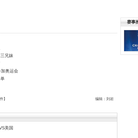
赛事
征
的三兄妹
布
参加奥运会
名单
件
】
编辑：刘岩
VS美国