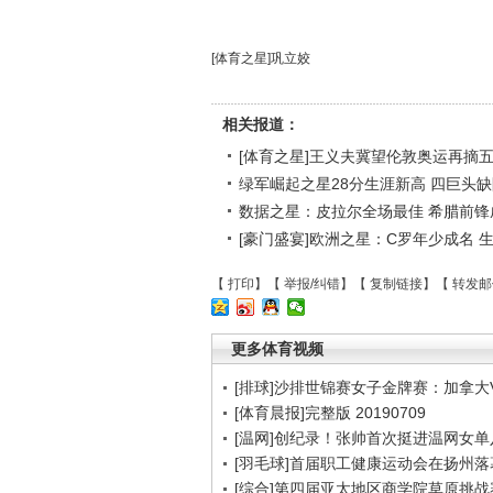
[体育之星]巩立姣
相关报道：
[体育之星]王义夫冀望伦敦奥运再摘
绿军崛起之星28分生涯新高 四巨头
数据之星：皮拉尔全场最佳 希腊前锋
[豪门盛宴]欧洲之星：C罗年少成名 
【
打印
】【
举报/纠错
】【
复制链接
】【
转发邮
更多体育视频
[排球]沙排世锦赛女子金牌赛：加拿大
[体育晨报]完整版 20190709
[温网]创纪录！张帅首次挺进温网女单
[羽毛球]首届职工健康运动会在扬州落
[综合]第四届亚太地区商学院草原挑战