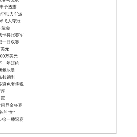
节未予透露
活中助力军运
百米飞人夺冠
军运会
线悍将张春军
威一日双赛
万美元
00万美元
下一年短约
斯佩尔曼
-布拉德利
签避免奢侈税
宝座
夺冠
次问鼎金杯赛
的“笑”
步徐一璠退赛