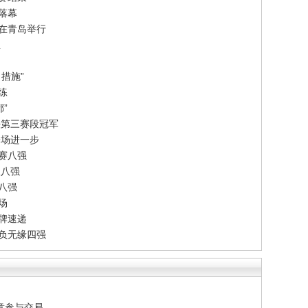
落幕
赛在青岛举行
想
措施”
练
”
法第三赛段冠军
一场进一步
赛八强
双八强
单八强
场
牌速递
告负无缘四强
意参与交易