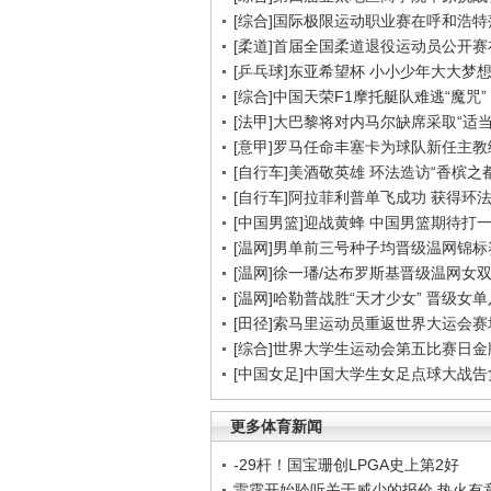
[综合]国际极限运动职业赛在呼和浩特
[柔道]首届全国柔道退役运动员公开
[乒乓球]东亚希望杯 小小少年大大梦
[综合]中国天荣F1摩托艇队难逃“魔咒”
[法甲]大巴黎将对内马尔缺席采取“适当
[意甲]罗马任命丰塞卡为球队新任主教
[自行车]美酒敬英雄 环法造访“香槟之都
[自行车]阿拉菲利普单飞成功 获得环
[中国男篮]迎战黄蜂 中国男篮期待打
[温网]男单前三号种子均晋级温网锦标
[温网]徐一璠/达布罗斯基晋级温网女
[温网]哈勒普战胜“天才少女” 晋级女
[田径]索马里运动员重返世界大运会赛
[综合]世界大学生运动会第五比赛日金
[中国女足]中国大学生女足点球大战
更多体育新闻
-29杆！国宝珊创LPGA史上第2好
雷霆开始聆听关于威少的报价 热火有