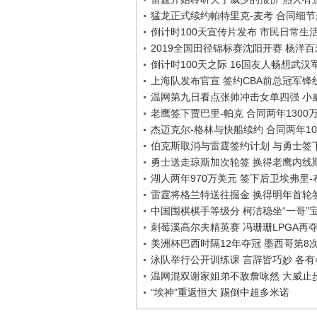
猛龙正式续约帕特里克-麦考 合同细
倒计时100天宣传片发布 市民日常生
2019全国田径锦标赛沈阳开赛 杨洋
倒计时100天之际 16国友人畅想武汉
上海队发布官宣 签约CBA前总冠军锋
温网第九日看点张帅冲击女单四强 小
老鹰签下贾巴里-帕克 合同两年1300
杰迈克尔-格林与快船续约 合同两年10
伯克斯取消与雷霆签约计划 与勇士签
勇士送走琼斯加次轮签 换得老鹰内线
湖人两年970万美元 签下后卫埃弗里
雷霆将格兰特送往掘金 换得明年首轮
中国围棋棋手等级分 柯洁稳坐“一哥”
刺莓溪高尔夫精英赛 冯珊珊LPGA再
美洲杯巴西时隔12年夺冠 墨西哥第8
泳队举行公开训练课 言辞皆巧妙 各有各
温网混双谢家姐弟不敌詹咏然 大威止
“埃神”重返恒大 踢倒中超多米诺