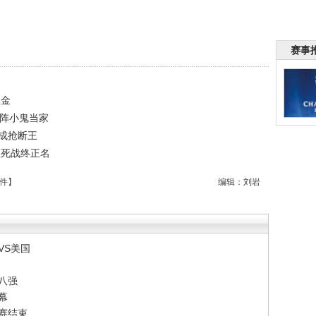
赛事
五金
缺阵小鬼当家
成抢断王
生死战终正名
件
】
编辑：刘岩
VS美国
八强
幕
赛结束