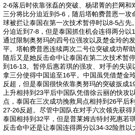
2-6落后时依靠张磊的突破、杨珺菁的拦网和
三分将比分迫近到5-6，随后塔帕费普恩一攻
球被拦让泰国在第一次技术暂停时以8-5占先
分迫近到7-8，但是泰国抓住机会连得两分以1
通过限制奥努玛的四号位强攻以及楚金玲的发
平。塔帕费普恩连续两次二号位突破成功帮助泰
随后又是她反击命中让泰国在第二次技术暂
到16-13。暂停后惠若琪的强攻、对手的失
拿三分使得中国追至16平。中国虽凭借楚金玲的
反超，但是泰国很快依靠奥努玛的突破扳成1
上升相持到23平后中国队凭借徐云丽的快攻以2
点，泰国在三次成功挽救局点相持到26平后
27-26反超。尽管中国队在对手六次领先获
泰国相持到32平，但是普莱姆吉特封死惠若
反击命中还是让泰国连得两分以34-32险胜以