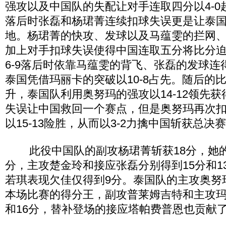
强攻以及中国队的失配让对手连取四分以4-0超
落后时张磊和杨珺菁连续扣球失误更是让泰国队
地。杨珺菁的快攻、发球以及马蕴雯的拦网
加上对手扣球失误使得中国连取五分将比分迫近
6-9落后时依靠马蕴雯的背飞、张磊的发球连得
泰国凭借玛丽卡的突破以10-8占先。随后的
升，泰国队利用奥努玛的强攻以14-12领先
失误让中国救回一个赛点，但是奥努玛再次
以15-13险胜，从而以3-2力擒中国斩获总决
此役中国队的副攻杨珺菁斩获18分，她的
分，主攻楚金玲和接应张磊分别得到15分和1
若琪表现欠佳仅得到9分。泰国队的主攻奥努
本场比赛的得分王，副攻普莱姆吉特和主攻玛
和16分，替补登场的接应塔帕费普恩也贡献了