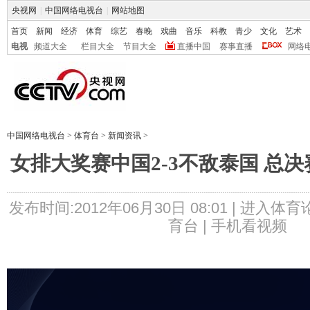
央视网
|
中国网络电视台
|
网站地图
首页
新闻
经济
体育
综艺
春晚
戏曲
音乐
科教
青少
文化
艺术
电视
频道大全
栏目大全
节目大全
直播中国
赛事直播
网络
中国网络电视台
>
体育台
>
新闻资讯
>
女排大奖赛中国2-3不敌泰国 总
发布时间:2012年06月30日 08:01 |
进入体育
育台 |
手机看视频