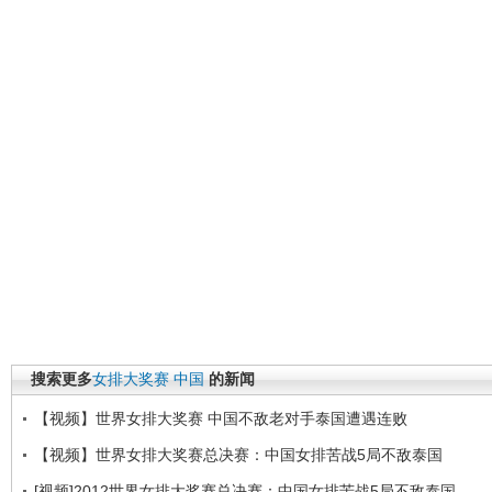
搜索更多
女排大奖赛
中国
的新闻
【视频】世界女排大奖赛 中国不敌老对手泰国遭遇连败
【视频】世界女排大奖赛总决赛：中国女排苦战5局不敌泰国
[视频]2012世界女排大奖赛总决赛：中国女排苦战5局不敌泰国