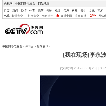
央视网
|
中国网络电视台
|
网站地图
首页
新闻
经济
体育
综艺
春晚
戏曲
音乐
科教
青少
文化
艺术
电视
频道大全
栏目大全
节目大全
直播中国
赛事直播
网络
中国网络电视台
>
体育台
>
新闻资讯
>
[我在现场]李永
发布时间:2012年05月28日 09:4