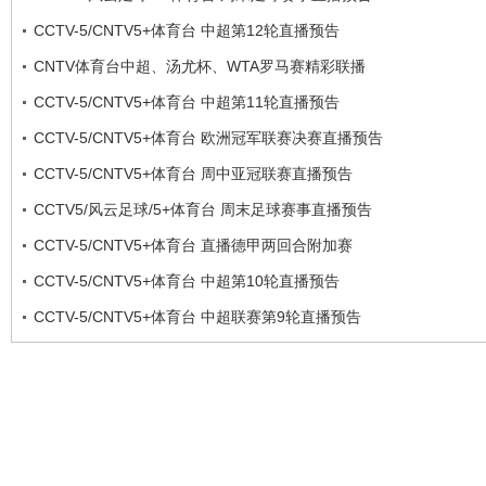
CCTV-5/CNTV5+体育台 中超第12轮直播预告
CNTV体育台中超、汤尤杯、WTA罗马赛精彩联播
CCTV-5/CNTV5+体育台 中超第11轮直播预告
CCTV-5/CNTV5+体育台 欧洲冠军联赛决赛直播预告
CCTV-5/CNTV5+体育台 周中亚冠联赛直播预告
CCTV5/风云足球/5+体育台 周末足球赛事直播预告
CCTV-5/CNTV5+体育台 直播德甲两回合附加赛
CCTV-5/CNTV5+体育台 中超第10轮直播预告
CCTV-5/CNTV5+体育台 中超联赛第9轮直播预告