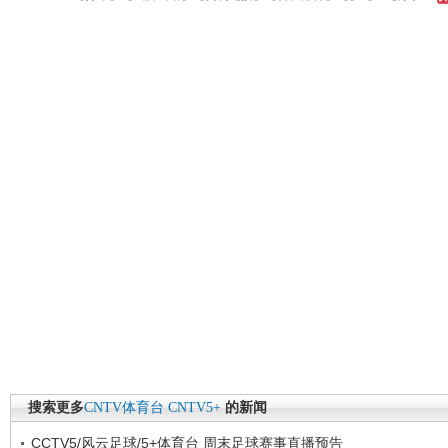
搜索更多
CNTV体育台
CNTV5+
的新闻
CCTV5/风云足球/5+体育台 周末足球赛事直播预告