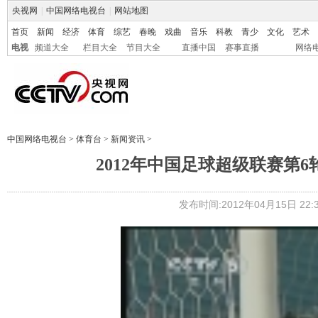
央视网
|
中国网络电视台
|
网站地图
首页
新闻
经济
体育
综艺
春晚
戏曲
音乐
科教
青少
文化
艺术
电视
频道大全
栏目大全
节目大全
直播中国
赛事直播
网络
中国网络电视台
>
体育台
>
新闻资讯
>
2012年中国足球超级联赛第6轮 
发布时间:2012年04月15日 22:3