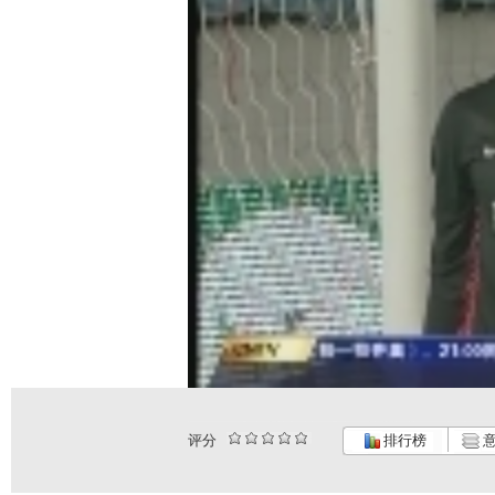
评分
排行榜
意