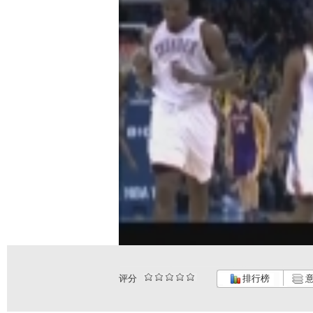
评分
排行榜
意