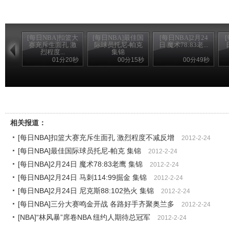
[每日NBA]扣篮大
[每日NBA]最佳国
[每日NBA]2月24
赛充斥生面孔 激
际球员托尼-帕克
日 魔术78:83老...
烈程度...
集锦
01分20秒
00分15秒
00分49秒
[每日NBA]2月24日 湖人85:100雷霆 集锦
相关报道：
[每日NBA]扣篮大赛充斥生面孔 激烈程度不减反增
2012-2-24
[每日NBA]最佳国际球员托尼-帕克 集锦
2012-2-24
[每日NBA]2月24日 魔术78:83老鹰 集锦
2012-2-24
[每日NBA]2月24日 马刺114:99掘金 集锦
2012-2-24
[每日NBA]2月24日 尼克斯88:102热火 集锦
2012-2-24
[每日NBA]三分大赛鸣金开战 各路好手齐聚奥兰多
2012-2-24
[NBA]“林风暴”席卷NBA 纽约人期待总冠军
2012-2-24