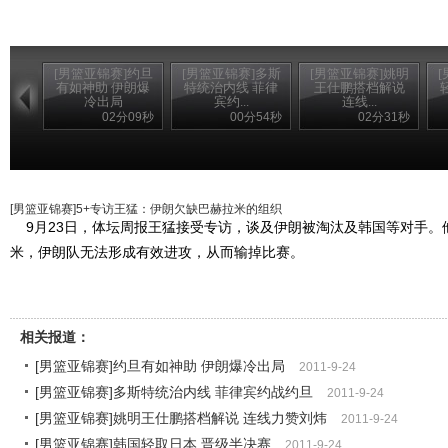
[男篮亚锦赛]约旦
[男篮亚锦赛]多斯
[男篮亚锦赛]姚明
有如神助 伊朗爆
特统治内线 菲律
王仕鹏搭档解说
冷出局
宾约...
连线...
02分09秒
00分54秒
02分31秒
[男篮亚锦赛]5+专访王猛：伊朗欠缺巴赫拉米的组织
9月23日，体坛周报王猛接受专访，谈及伊朗被淘汰及韩国等对手。
米，伊朗队无法形成有效进攻，从而输掉比赛。
相关报道：
[男篮亚锦赛]约旦有如神助 伊朗爆冷出局
2011-9-24
[男篮亚锦赛]多斯特统治内线 菲律宾约战约旦
2011-9-24
[男篮亚锦赛]姚明王仕鹏搭档解说 连线力赞刘炜
2011-9-24
[男篮亚锦赛]韩国轻取日本 晋级半决赛
2011-9-24