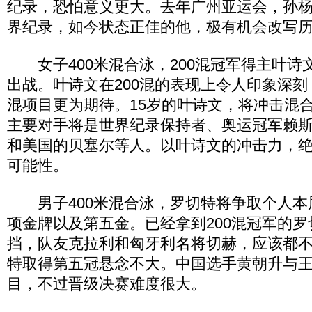
纪录，恐怕意义更大。去年广州亚运会，孙
界纪录，如今状态正佳的他，极有机会改写
女子400米混合泳，200混冠军得主叶诗
出战。叶诗文在200混的表现上令人印象深刻
混项目更为期待。15岁的叶诗文，将冲击混
主要对手将是世界纪录保持者、奥运冠军赖
和美国的贝塞尔等人。以叶诗文的冲击力，
可能性。
男子400米混合泳，罗切特将争取个人本
项金牌以及第五金。已经拿到200混冠军的
挡，队友克拉利和匈牙利名将切赫，应该都
特取得第五冠悬念不大。中国选手黄朝升与
目，不过晋级决赛难度很大。