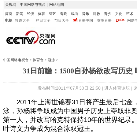
央视网
|
中国网络电视台
|
网站地图
首页
新闻
经济
体育
综艺
春晚
戏曲
音乐
科教
青少
文化
艺术
电视
频道大全
栏目大全
节目大全
直播中国
赛事直播
网络
中国网络电视台
>
体育台
>
游泳
>
31日前瞻：1500自孙杨欲改写历史
发布时间:2011年07月30日 22:50 |
进入体育论坛
|
2011年上海世锦赛31日将产生最后七金，
泳，孙杨将争取成为中国男子历史上夺取非
第一人，并改写哈克特保持10年的世界纪录。
叶诗文力争成为混合泳双冠王。