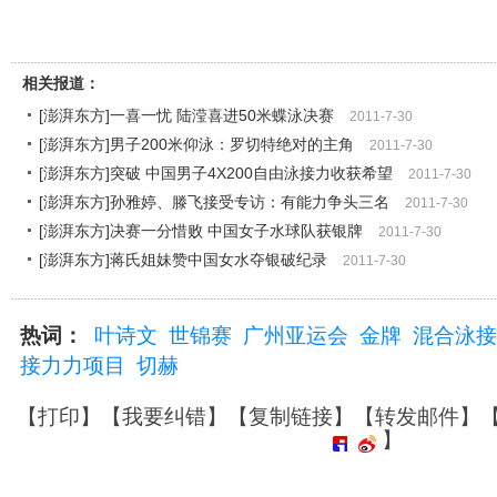
相关报道：
[澎湃东方]一喜一忧 陆滢喜进50米蝶泳决赛
2011-7-30
[澎湃东方]男子200米仰泳：罗切特绝对的主角
2011-7-30
[澎湃东方]突破 中国男子4X200自由泳接力收获希望
2011-7-30
[澎湃东方]孙雅婷、滕飞接受专访：有能力争头三名
2011-7-30
[澎湃东方]决赛一分惜败 中国女子水球队获银牌
2011-7-30
[澎湃东方]蒋氏姐妹赞中国女水夺银破纪录
2011-7-30
热词：
叶诗文
世锦赛
广州亚运会
金牌
混合泳接
接力力项目
切赫
【
打印
】【
我要纠错
】【
复制链接
】【
转发邮件
】
】