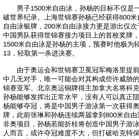
男子1500米自由泳，孙杨的目标不仅是
破世界纪录。上海世锦赛孙杨已经获得800米
自由泳银牌，200米自由泳接力更是游出仅
中国男队获得世锦赛接力项目上的首枚奖牌
1500米自由泳是孙杨的主项，预赛时他极为轻
13，轻取第一杀进决赛。
由于奥运会和世锦赛卫冕冠军梅洛里提前
中几无对手，唯一可能会对其构成些许威胁
锦赛亚军、北京奥运铜牌得主加拿大名将科
孙杨能够发挥出正常水平，没有人可以真正
杨能够夺冠，将是中国男子游泳第一次获得
牌，此前张琳和孙杨连续两届拿到800米自
非奥项目，孙杨若能折桂将创造中国男子游
人而言，或许夺冠难度不大，但打破哈克特保