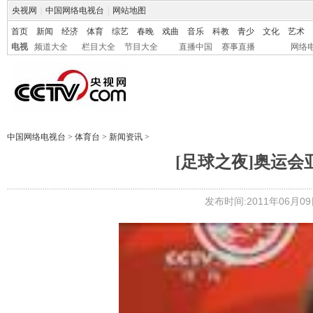
央视网
|
中国网络电视台
|
网站地图
首页
新闻
经济
体育
综艺
春晚
戏曲
音乐
科教
青少
文化
艺术
电视
频道大全
栏目大全
节目大全
直播中国
赛事直播
网络
中国网络电视台
>
体育台
>
新闻资讯
>
[足球之夜]奥运会
发布时间:2011年06月09日 