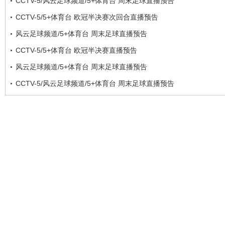
CCTV-5/风云足球频道/5+体育台 周末足球直播预告
CCTV-5/5+体育台 欧冠半决赛次回合直播预告
风云足球频道/5+体育台 周末足球直播预告
CCTV-5/5+体育台 欧冠半决赛直播预告
风云足球频道/5+体育台 周末足球直播预告
CCTV-5/风云足球频道/5+体育台 周末足球直播预告