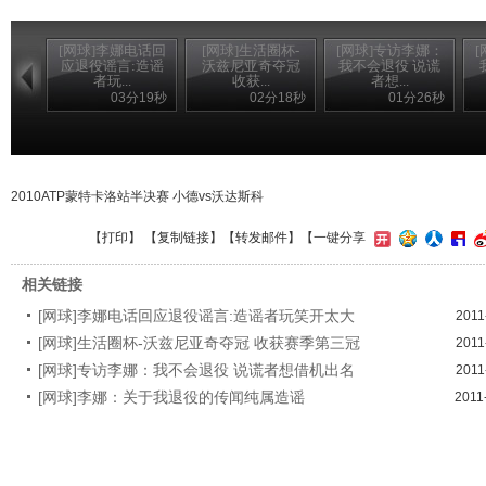
[网球]李娜电话回
[网球]生活圈杯-
[网球]专访李娜：
应退役谣言:造谣
沃兹尼亚奇夺冠
我不会退役 说谎
者玩...
收获...
者想...
03分19秒
02分18秒
01分26秒
2010ATP蒙特卡洛站半决赛 小德vs沃达斯科
【
打印
】 【
复制链接
】【
转发邮件
】
【一键分享
相关链接
[网球]李娜电话回应退役谣言:造谣者玩笑开太大
2011
[网球]生活圈杯-沃兹尼亚奇夺冠 收获赛季第三冠
2011
[网球]专访李娜：我不会退役 说谎者想借机出名
2011
[网球]李娜：关于我退役的传闻纯属造谣
2011