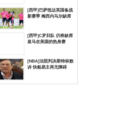
[西甲]巴萨抵达英国备战
新赛季 梅西内马尔缺席
[西甲]C罗归队 仍将缺席
皇马在美国的热身赛
[NBA]法院判决斯特林败
诉 快船易主再无障碍