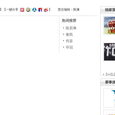
独家
】
【一键分享
】
责任编辑：陈澜
热词推荐
陈若琳
秦凯
何姿
夺冠
5+出
赛事