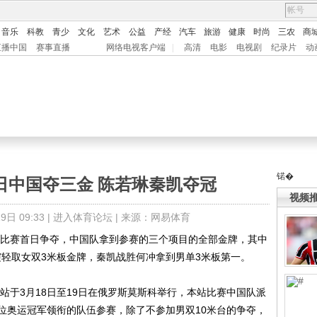
音乐
科教
青少
文化
艺术
公益
产经
汽车
旅游
健康
时尚
三农
商
直播中国
赛事直播
网络电视客户端
|
高清
电影
电视剧
纪录片
动
锘�
日中国夺三金 陈若琳秦凯夺冠
视频
日 09:33 |
进入体育论坛
| 来源：网易体育
比赛首日争夺，中国队拿到参赛的三个项目的全部金牌，其中
霞轻取女双3米板金牌，秦凯战胜何冲拿到男单3米板第一。
于3月18日至19日在俄罗斯莫斯科举行，本站比赛中国队派
位奥运冠军领衔的队伍参赛，除了不参加男双10米台的争夺，