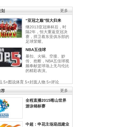
策划
更多
“亚冠之巅”恒大归来
继2013亚冠捧杯后，时
隔2年，恒大重返亚冠决
赛，捍卫着东亚俱乐部的
足球荣耀。
NBA五佳球
暴扣、火锅、空接、妙
传、抢断，NBA五佳球视
频奉献篮球场上无与伦比
的精彩表演。
品
5+图说体育
5+封面人物
5+评论
推荐
更多
全程直播2015喀山世界
游泳锦标赛
中超：申花主场迎战建业