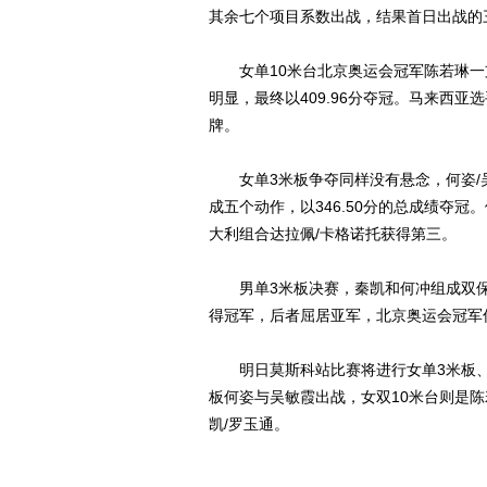
其余七个项目系数出战，结果首日出战的
女单10米台北京奥运会冠军陈若琳一
明显，最终以409.96分夺冠。马来西亚
牌。
女单3米板争夺同样没有悬念，何姿/
成五个动作，以346.50分的总成绩夺冠
大利组合达拉佩/卡格诺托获得第三。
男单3米板决赛，秦凯和何冲组成双保险
得冠军，后者屈居亚军，北京奥运会冠军
明日莫斯科站比赛将进行女单3米板、女
板何姿与吴敏霞出战，女双10米台则是陈
凯/罗玉通。