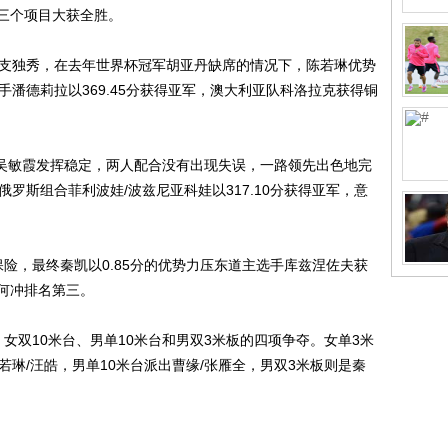
三个项目大获全胜。
支独秀，在去年世界杯冠军胡亚丹缺席的情况下，陈若琳优势
选手潘德莉拉以369.45分获得亚军，澳大利亚队科洛拉克获得铜
吴敏霞发挥稳定，两人配合没有出现失误，一路领先出色地完
。俄罗斯组合菲利波娃/波兹尼亚科娃以317.10分获得亚军，意
，最终秦凯以0.85分的优势力压东道主选手库兹涅佐夫获
何冲排名第三。
双10米台、男单10米台和男双3米板的四项争夺。女单3米
若琳/汪皓，男单10米台派出曹缘/张雁全，男双3米板则是秦