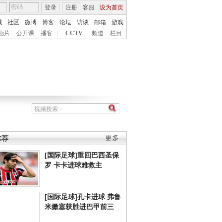
登录
注册
客服
设为首页
城
社区
微博
博客
论坛
访谈
邮箱
游戏
画片
公开课
播客
|
CCTV
频道
栏目
推荐
更多
[国际足球]重回巴西圣保
罗 卡卡进球难救主
[国际足球]孔卡进球 弗鲁
米嫩塞获胜进巴甲前三