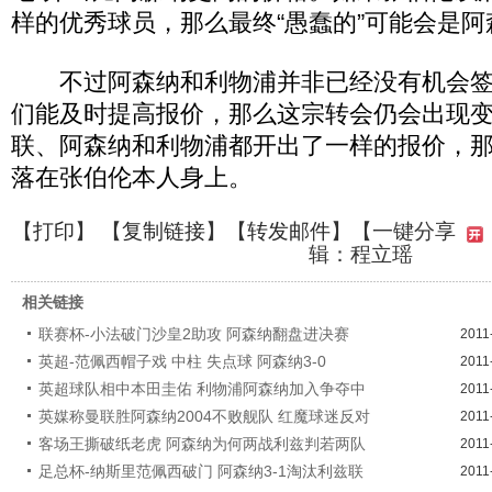
样的优秀球员，那么最终“愚蠢的”可能会是阿
不过阿森纳和利物浦并非已经没有机会签
们能及时提高报价，那么这宗转会仍会出现
联、阿森纳和利物浦都开出了一样的报价，
落在张伯伦本人身上。
【
打印
】 【
复制链接
】【
转发邮件
】
【一键分享
辑：程立瑶
相关链接
联赛杯-小法破门沙皇2助攻 阿森纳翻盘进决赛
2011
英超-范佩西帽子戏 中柱 失点球 阿森纳3-0
2011
英超球队相中本田圭佑 利物浦阿森纳加入争夺中
2011
英媒称曼联胜阿森纳2004不败舰队 红魔球迷反对
2011
客场王撕破纸老虎 阿森纳为何两战利兹判若两队
2011
足总杯-纳斯里范佩西破门 阿森纳3-1淘汰利兹联
2011