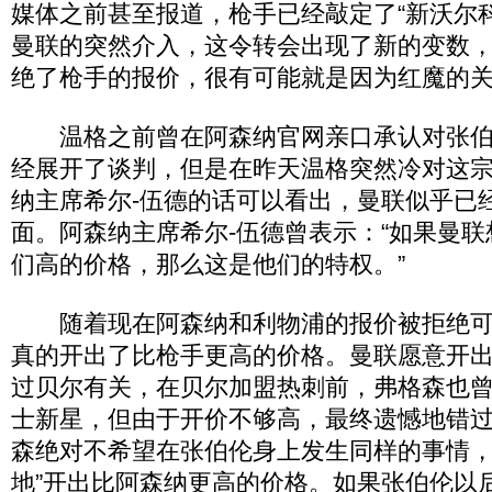
媒体之前甚至报道，枪手已经敲定了“新沃尔
曼联的突然介入，这令转会出现了新的变数
绝了枪手的报价，很有可能就是因为红魔的
温格之前曾在阿森纳官网亲口承认对张伯
经展开了谈判，但是在昨天温格突然冷对这
纳主席希尔-伍德的话可以看出，曼联似乎已
面。阿森纳主席希尔-伍德曾表示：“如果曼
们高的价格，那么这是他们的特权。”
随着现在阿森纳和利物浦的报价被拒绝可
真的开出了比枪手更高的价格。曼联愿意开
过贝尔有关，在贝尔加盟热刺前，弗格森也
士新星，但由于开价不够高，最终遗憾地错
森绝对不希望在张伯伦身上发生同样的事情，
地”开出比阿森纳更高的价格。如果张伯伦以