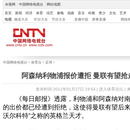
央视网
|
中国网络电视台
|
网站地图
首页
新闻
经济
体育
综艺
春晚
戏曲
音乐
科教
青少
文化
艺术
电视
频道大全
栏目大全
节目大全
直播中国
赛事直播
网络
中国网络电视台
>
体育台
>
足球
>
阿森纳利物浦报价遭拒 曼联有望抢
发布时间:2011年01月27日 19:54 |
进入体育论坛
|
《每日邮报》透露，利物浦和阿森纳对南
的出价都已经遭到拒绝，这使得曼联有望后来
沃尔科特”之称的英格兰天才。