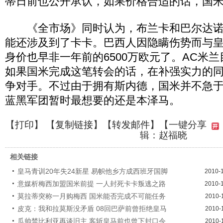
蒂日前也公开承认，如果价格合适的话，国
《全市场》同时认为，布兰卡和巴尔达诺
能还涉及到了卡卡。巴西人因隐瞒伤势而与
身价也早非一年前的6500万欧元了。AC米
如果国米完成这笔转会的话，在补强实力的
争对手。不过由于拥有斯内德，国米并不急
蓝黑军团暂时最想要的还是本泽马。
【
打印
】 【
复制链接
】【
转发邮件
】
【一键分享
辑：赵福晓
相关链接
皇马青训20年失24新星 易帜他乡方成西班牙国脚
2010-
意媒析梅西加盟国米前提 一人封死卡卡叛逃之路
2010-
莫拉蒂突称一月购梅西 国米能否完成不可能任务
2010-
皮克：我和拉莫斯没矛盾 08回巴萨前曾拒绝皇马
2010-
瓜帅禁比利亚再谈旧主 客斩皇马前也曾下封口令
2010-