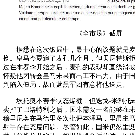
《全市场》截屏
据悉在这次饭局中，最中心的议题就是麦
换。皇马今夏追了麦孔几个月，但贝尼特斯
过在本赛季开始之后，麦孔的表现却直线滑
怀疑他因转会皇马未果而出工不出力。由于
判陷入僵局，故而蓝黑军团有意将他送走。
埃托奥本赛季状态爆棚，但迭戈-米利托
卖掉了巴洛特利之后，国米需要一名能够在
穆里尼奥在马德里多次批评本泽马，里昂主
射手存在态度问题。尽管如此，国米仍然垂