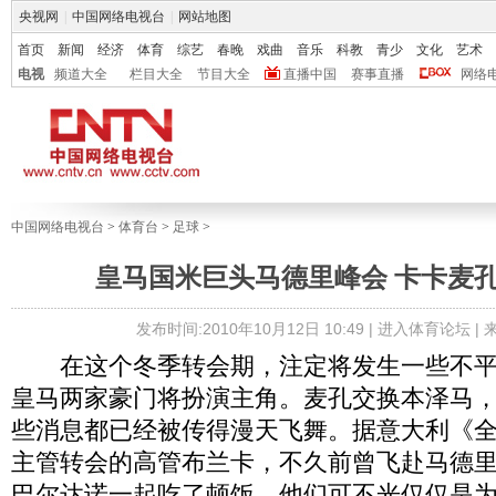
央视网
|
中国网络电视台
|
网站地图
首页
新闻
经济
体育
综艺
春晚
戏曲
音乐
科教
青少
文化
艺术
电视
频道大全
栏目大全
节目大全
直播中国
赛事直播
网络
中国网络电视台
>
体育台
>
足球
>
皇马国米巨头马德里峰会 卡卡麦
发布时间:2010年10月12日 10:49 |
进入体育论坛
|
在这个冬季转会期，注定将发生一些不平
皇马两家豪门将扮演主角。麦孔交换本泽马
些消息都已经被传得漫天飞舞。据意大利《
主管转会的高管布兰卡，不久前曾飞赴马德
巴尔达诺一起吃了顿饭，他们可不光仅仅是