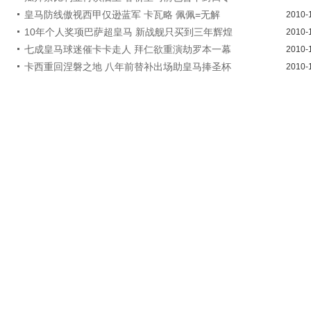
皇马防线傲视西甲仅逊蓝军 卡瓦略 佩佩=无解
2010-
10年个人奖项巴萨超皇马 新战舰只买到三年辉煌
2010-
七成皇马球迷催卡卡走人 拜仁欲重演劫罗本一幕
2010-
卡西重回涅磐之地 八年前替补出场助皇马捧圣杯
2010-