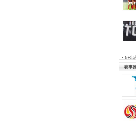
5+出
赛事