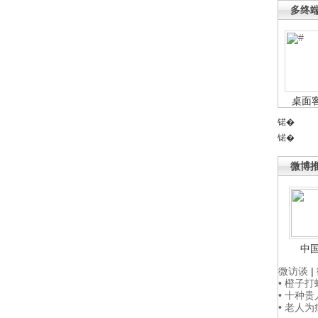
多终
桌面
锘�
锘�
微博
中
微访谈
|
• 橙子
• 十种
• 老人