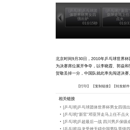
[乒乓球]乒乓球团
[乒乓球]“新官
体世界杯男女四
亚萍走马上任
强出炉
点火
01分15秒
01分3
北京时间9月30日，2010年乒乓球世
为决赛席位展开争夺，以李晓霞、郭焱和郭
贺敬丢掉一分，中国队就此率先闯进决赛
【
打印
】 【
复制链接
】【
转发邮件
相关链接
[乒乓球]乒乓球团体世界杯男女四强
[乒乓球]“新官”邓亚萍走马上任不点火
[乒乓球]乒超最后一战 四川男乒保级
[乒乓球]马龙受挫无碍中国男队晋级