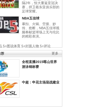
隔2年，恒大重返亚冠决
赛，捍卫着东亚俱乐部的
足球荣耀。
NBA五佳球
暴扣、火锅、空接、妙
传、抢断，NBA五佳球视
频奉献篮球场上无与伦比
的精彩表演。
品
5+图说体育
5+封面人物
5+评论
推荐
更多
全程直播2015喀山世界
游泳锦标赛
中超：申花主场迎战建业