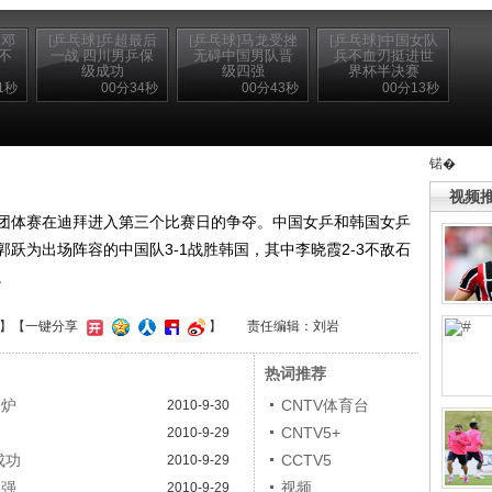
”邓
[乒乓球]乒超最后
[乒乓球]马龙受挫
[乒乓球]中国女队
不
一战 四川男乒保
无碍中国男队晋
兵不血刃挺进世
级成功
级四强
界杯半决赛
1秒
00分34秒
00分43秒
00分13秒
锘�
视频
界杯团体赛在迪拜进入第三个比赛日的争夺。中国女乒和韩国女乒
跃为出场阵容的中国队3-1战胜韩国，其中李晓霞2-3不敌石
。
】
【一键分享
】
责任编辑：刘岩
热词推荐
出炉
CNTV体育台
2010-9-30
CNTV5+
2010-9-29
成功
CCTV5
2010-9-29
四强
视频
2010-9-29