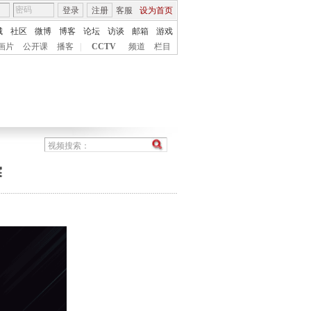
登录
注册
客服
设为首页
城
社区
微博
博客
论坛
访谈
邮箱
游戏
画片
公开课
播客
|
CCTV
频道
栏目
赛