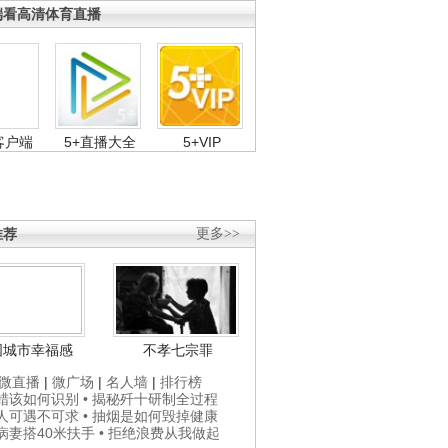
端看高清体育直播
客户端
5+直播大全
5+VIP
推荐
更多>>
国城市幸福感
不孝七宗罪
微直播
|
微广场
|
名人墙
|
排行榜
打蜡该如何识别
• 揭秘歼十研制全过程
贵人可遇不可求
• 抽烟是如何毁掉健康
为病妻搭40米扶手
• 拒绝浪费从我做起