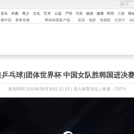
音乐
科教
青少
文化
艺术
公益
产经
汽车
旅游
健康
时尚
三农
商
直播中国
赛事直播
网络电视客户端
|
高清
电影
电视剧
纪录片
动
[乒乓球]团体世界杯 中国女队胜韩国进决
发布时间:2010年09月30日 22:23 |
进入体育论坛
| 来源：CNTV