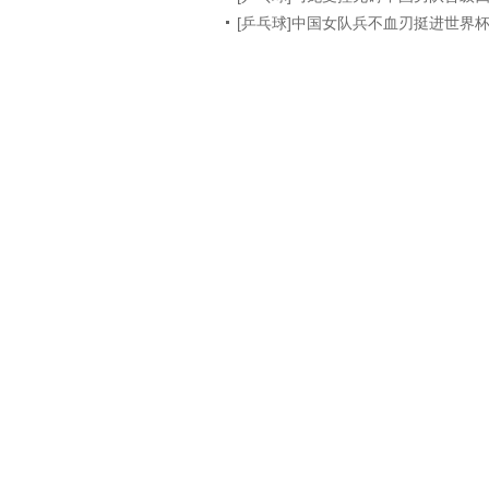
[乒乓球]中国女队兵不血刃挺进世界