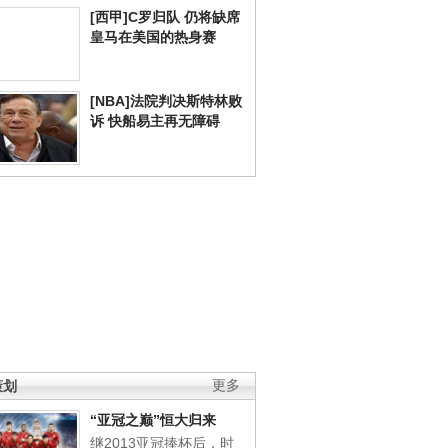
[西甲]C罗归队 仍将缺席
皇马在美国的热身赛
[NBA]法院判决斯特林败
诉 快船易主再无障碍
策划
更多
“亚冠之巅”恒大归来
继2013亚冠捧杯后，时