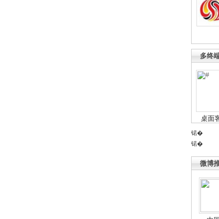
多终
桌面
锘�
锘�
微博