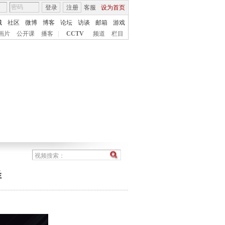
登录
注册
客服
设为首页
城
社区
微博
博客
论坛
访谈
邮箱
游戏
画片
公开课
播客
|
CCTV
频道
栏目
样