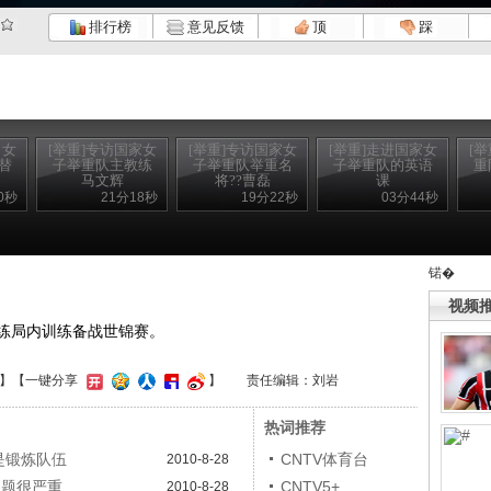
排行榜
意见反馈
顶
踩
：女
[举重]专访国家女
[举重]专访国家女
[举重]走进国家女
[
替
子举重队主教练
子举重队举重名
子举重队的英语
重
马文辉
将??曹磊
课
0秒
21分18秒
19分22秒
03分44秒
锘�
视频
练局内训练备战世锦赛。
】
【一键分享
】
责任编辑：刘岩
热词推荐
是锻炼队伍
CNTV体育台
2010-8-28
问题很严重
CNTV5+
2010-8-28