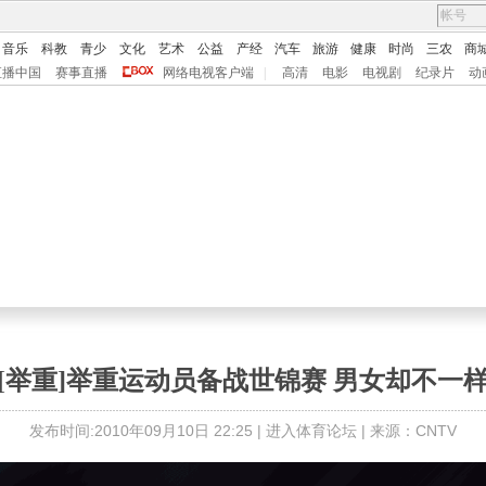
音乐
科教
青少
文化
艺术
公益
产经
汽车
旅游
健康
时尚
三农
商
直播中国
赛事直播
网络电视客户端
|
高清
电影
电视剧
纪录片
动
[举重]举重运动员备战世锦赛 男女却不一
发布时间:2010年09月10日 22:25 |
进入体育论坛
| 来源：CNTV