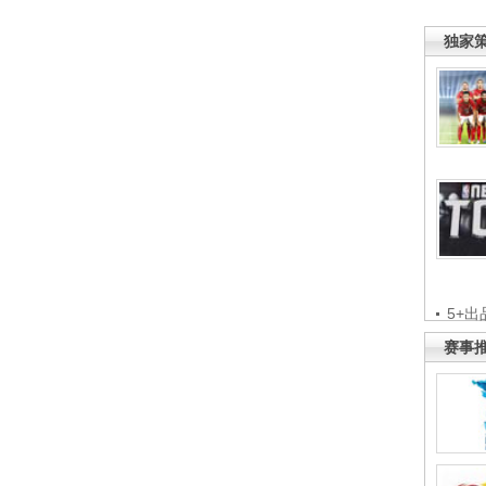
独家
5+出
赛事