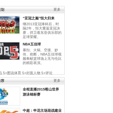
策划
更多
“亚冠之巅”恒大归来
继2013亚冠捧杯后，时
隔2年，恒大重返亚冠决
赛，捍卫着东亚俱乐部的
足球荣耀。
NBA五佳球
暴扣、火锅、空接、妙
传、抢断，NBA五佳球视
频奉献篮球场上无与伦比
的精彩表演。
品
5+图说体育
5+封面人物
5+评论
推荐
更多
全程直播2015喀山世界
游泳锦标赛
中超：申花主场迎战建业