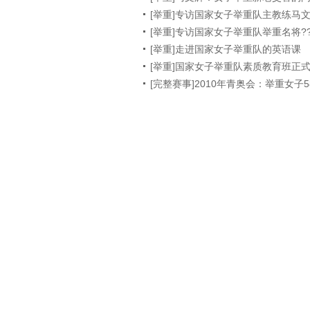
[举重]专访国家女子举重队主教练马
[举重]专访国家女子举重队举重名将?
[举重]走进国家女子举重队的英语课
[举重]国家女子举重队素质教育班正
[完整赛事]2010年青奥会：举重女子