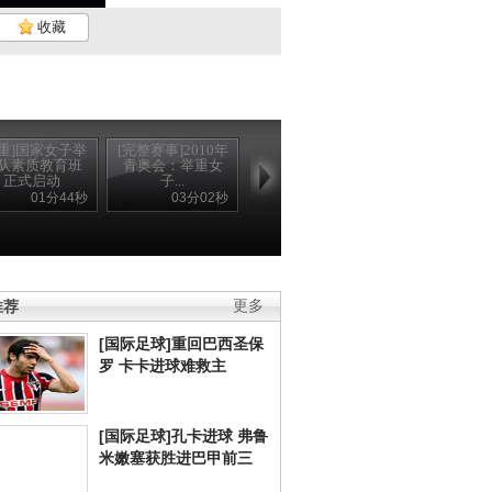
收藏
举重]国家女子举
[完整赛事]2010年
队素质教育班
青奥会：举重女
正式启动
子...
01分44秒
03分02秒
推荐
更多
[国际足球]重回巴西圣保
罗 卡卡进球难救主
[国际足球]孔卡进球 弗鲁
米嫩塞获胜进巴甲前三