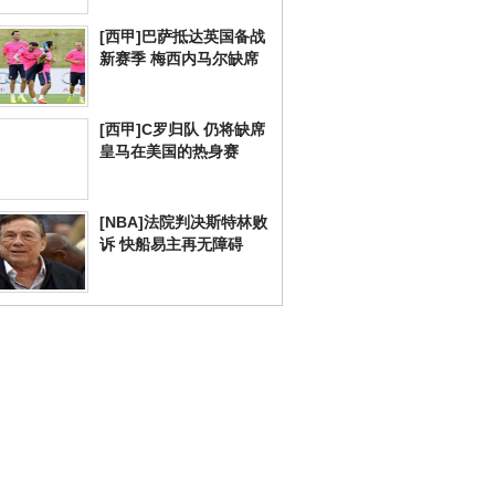
[西甲]巴萨抵达英国备战
新赛季 梅西内马尔缺席
[西甲]C罗归队 仍将缺席
皇马在美国的热身赛
[NBA]法院判决斯特林败
诉 快船易主再无障碍