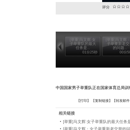
评分
[举重]马文辉:女
[举重]马文辉
子举重队的最大
子举重新老交
任务是...
的问题...
01分25秒
00分5
中国国家男子举重队正在国家体育总局训
【
打印
】 【
复制链接
】【
转发邮件
相关链接
[举重]马文辉:女子举重队的最大任务
[举重]马文辉：女子举重新老交替的