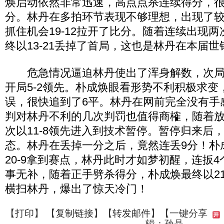
焕启动依然非常迅速，高点点杀连续得分，很快
分。林丹在多拍环节表现不够理想，出现了
抓住机会19-12拉开了比分。随着连续出现
终以13-21丢掉了首局，这也是林丹在本届
危急情况逼迫林丹使出了浑身解数，次局
开局5-2领先。朴成焕眼看形势不利积极求变
误，很快追到了6平。林丹在网前完全没有手
判对林丹不利的几次判罚也值得商榷，随着
次以11-8领先进入到技术暂停。暂停归来后
态。林丹在丢掉一分之后，竟然连丢9分！朴成
20-9拿到赛点，林丹此时才如梦初醒，连扳
事无补，随着正手劈杀得分，朴成焕最终以21-
横扫林丹，爆出了惊天冷门！
【
打印
】 【
复制链接
】【
转发邮件
】
【一键分享
辑：孙晶