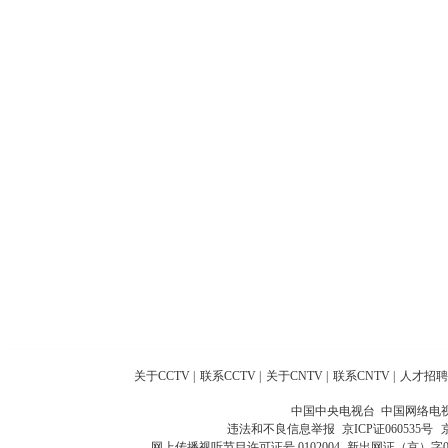
关于CCTV
|
联系CCTV
|
关于CNTV
|
联系CNTV
|
人才招聘
中国中央电视台 中国网络电
违法和不良信息举报
京ICP证060535号
网上传播视听节目许可证号 0102004
新出网证（京）字0