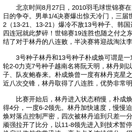
北京时间8月27日，2010羽毛球世锦赛
日的争夺。男单1/4决赛爆出惊天冷门，三届
2（13-21、13-21）爆冷不敌13号种子、
四连冠就此梦碎！世锦赛19连胜也随之付之
结了对于林丹的八连败，半决赛将迎战淘汰
3号种子林丹和13号种子朴成焕可谓是一
轮2-0力克7号种子越南名将阮天明，林丹则以2
子、队友鲍春来。朴成焕曾一度有林丹克星
近八次交锋，林丹取得了八连胜，优势非常
比赛开始后，林丹进入状态稍慢，朴成焕
得4分，一度6-2领先。林丹加快速度，慢慢
焕对落点控制严密，四次被林丹追到只差一
顽强拉开了比分，以11-8领先进入到技术暂