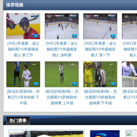
推荐视频
[NHL]常规赛：波士
[NHL]常规赛：波士
[NHL]常规赛：波士
[NHL
顿棕熊VS华盛顿首
顿棕熊VS华盛顿首
顿棕熊VS华盛顿首
顿棕熊
都人 第三节
都人 加时赛
都人 第一节
都人
[欧冠]G组第6轮：布
[欧冠]H组第6轮：尤
[欧冠]H组第6轮：尤
[欧冠]
鲁日VS哥本哈根 下
文图斯VS萨格勒布
文图斯VS萨格勒布
鲁日VS
半场
迪纳摩 上半场
迪纳摩 下半场
热门赛事