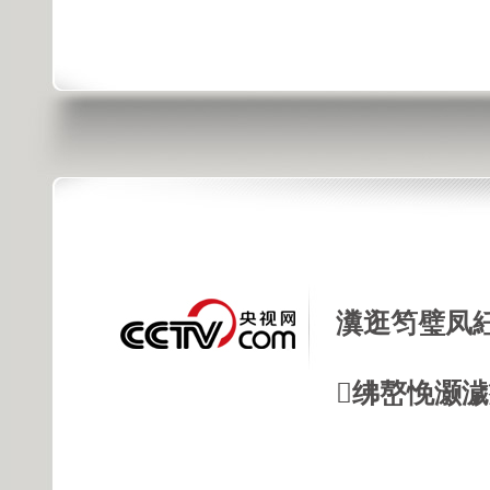
瀵逛笉璧凤
绋嶅悗灏