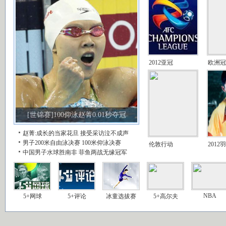
2012亚冠
欧洲冠
[世锦赛]100仰泳赵菁0.01秒夺冠
赵菁:成长的当家花旦
接受采访泣不成声
男子200米自由泳决赛
100米仰泳决赛
伦敦行动
2012
中国男子水球胜南非
菲鱼两战无缘冠军
NBA
5+网球
5+评论
冰童选拔赛
5+高尔夫