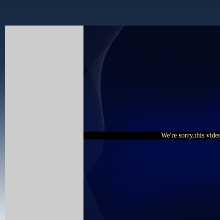
We're sorry,this vide