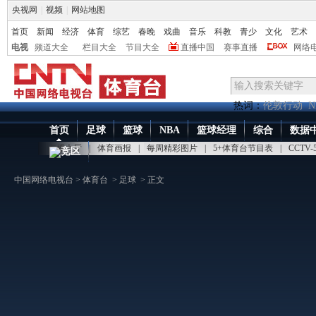
央视网
|
视频
|
网站地图
首页
新闻
经济
体育
综艺
春晚
戏曲
音乐
科教
青少
文化
艺术
电视
频道大全
栏目大全
节目大全
直播中国
赛事直播
网络
热词：
伦敦行动
N
首页
足球
篮球
NBA
篮球经理
综合
数据
点播大厅
|
体育画报
|
每周精彩图片
|
5+体育台节目表
|
CCTV
竞区
中国网络电视台
>
体育台
>
足球
> 正文