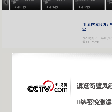
场
场
2...
54分01秒
51分26秒
01分12秒
0
[世界杯]杰拉德：
军
发布时间:2010年05月23日
源:CCTV.com
瀵逛笉璧凤
绋嶅悗灏