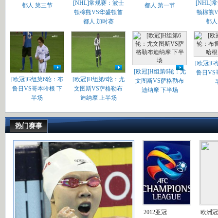
[NHL]常规赛：波士
[NHL
都人 第三节
都人 第一节
顿棕熊VS华盛顿首
顿棕熊
都人 加时赛
都人
[欧冠]
[欧冠]H组第6轮：尤
鲁日VS
[欧冠]G组第6轮：布
[欧冠]H组第6轮：尤
文图斯VS萨格勒布
鲁日VS哥本哈根 下
文图斯VS萨格勒布
迪纳摩 下半场
半场
迪纳摩 上半场
热门赛事
2012亚冠
欧洲冠