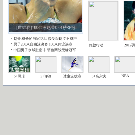
[世锦赛]100仰泳赵菁0.01秒夺冠
赵菁:成长的当家花旦
接受采访泣不成声
男子200米自由泳决赛
100米仰泳决赛
伦敦行动
2012
中国男子水球胜南非
菲鱼两战无缘冠军
NBA
5+网球
5+评论
冰童选拔赛
5+高尔夫