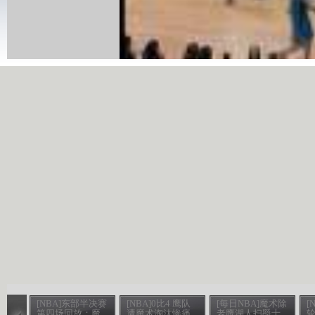
[NBA]东部半决赛
[NBA]0比4 鹰队
[每日NBA]魔术除
[
第四场回放：魔
遭魔术淘汰惨痛
老鹰湖人扫爵士
轮