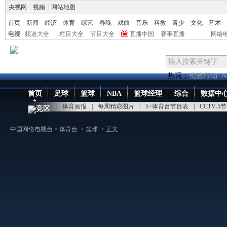
央视网
|
视频
|
网站地图
首页
新闻
经济
体育
综艺
春晚
戏曲
音乐
科教
青少
文化
艺术
电视
频道大全
栏目大全
节目大全
直播中国
赛事直播
网络
热词：
伦敦行动
N
首页
足球
篮球
NBA
篮球经理
综合
数据中
点播大厅
|
体育画报
|
每周精彩图片
|
5+体育台节目表
|
CCTV-5
竞区
中国网络电视台
>
体育台
>
篮球
> 正文