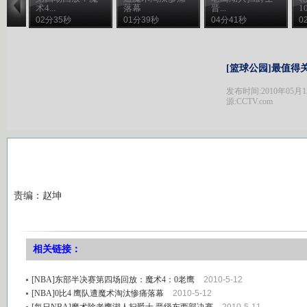
术4...
落幕
晋...
10
02分35秒
01分39秒
04分41秒
0
[篮球公园]最值得
发布时间:2010年05月15日
源:CCTV.com
责编：赵坤
相关链接：
[NBA]东部半决赛第四场回放：魔术4：0老鹰
2010-5-12
[NBA]0比4 鹰队遭魔术淘汰惨痛落幕
2010-5-12