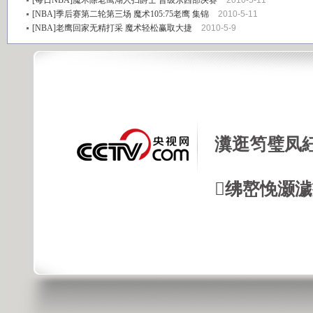
[每日NBA]魔术除老鹰湖人扫爵士 晋级东西部决赛
2010-5-11
[NBA]季后赛第二轮第三场 魔术105:75老鹰 集锦
2010-5-11
[NBA]老鹰回家无精打采 魔术轻松赢取大捷
2010-5-9
瀵逛笉璧凤
绋嶅悗灏