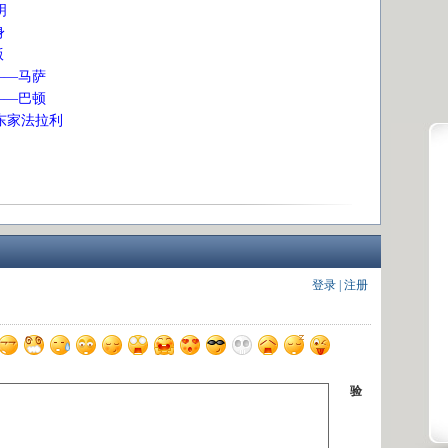
明
身
版
手——马萨
手——巴顿
老东家法拉利
登录
|
注册
验