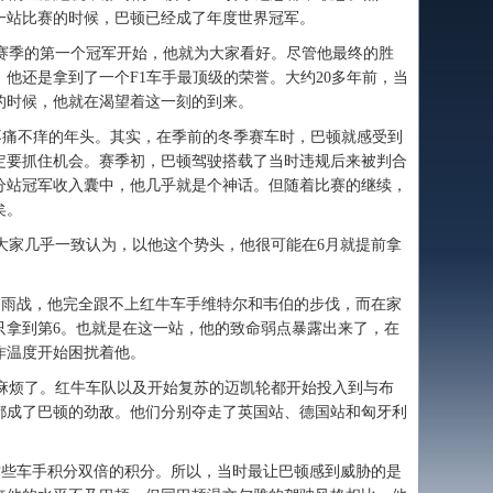
一站比赛的时候，巴顿已经成了年度世界冠军。
季的第一个冠军开始，他就为大家看好。尽管他最终的胜
他还是拿到了一个F1车手最顶级的荣誉。大约20多年前，当
的时候，他就在渴望着这一刻的到来。
不痛不痒的年头。其实，在季前的冬季赛车时，巴顿就感受到
定要抓住机会。赛季初，巴顿驾驶搭载了当时违规后来被判合
分站冠军收入囊中，他几乎就是个神话。但随着比赛的继续，
矣。
大家几乎一致认为，以他这个势头，他很可能在6月就提前拿
雨战，他完全跟不上红牛车手维特尔和韦伯的步伐，而在家
只拿到第6。也就是在这一站，他的致命弱点暴露出来了，在
作温度开始困扰着他。
烦了。红牛车队以及开始复苏的迈凯轮都开始投入到与布
都成了巴顿的劲敌。他们分别夺走了英国站、德国站和匈牙利
些车手积分双倍的积分。所以，当时最让巴顿感到威胁的是