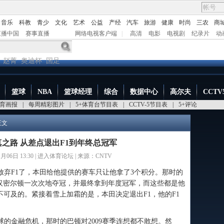
音乐
科教
青少
文化
艺术
公益
产经
汽车
旅游
健康
时尚
三农
商
直播中国
赛事直播
网络电视客户端
|
高清
电影
电视剧
纪录片
动
赵菁
奥迪杯
国足
篮球
NBA
篮球经理
综合
数据中心
高尔夫
CCTV
育画报
|
每周精彩图片
|
5+体育台节目表
|
CCTV-5节目表
|
5+评论
正文
真之路 从差点退出F1到年终总冠军
06日 13:30 |
进入体育论坛
| 来源：CNTV
放弃F1了，本田给他提供的赛车只让他拿了3个积分。那时的
汉密尔顿一次次地夺冠，并最终拿到年度冠军，而这些都是他
不可及的。紧接着雪上加霜的是，本田决定退出F1，他的F1
的金融危机，那时的巴顿对2009赛季连想都不敢想。然