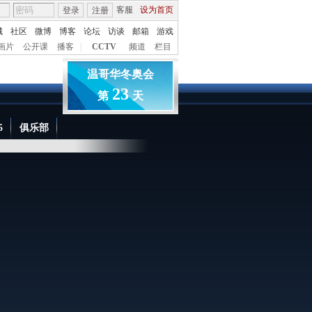
客服
设为首页
登录
注册
城
社区
微博
博客
论坛
访谈
邮箱
游戏
画片
公开课
播客
|
CCTV
频道
栏目
温哥华冬奥会
23
第
天
5
俱乐部
互动视频·互动中国