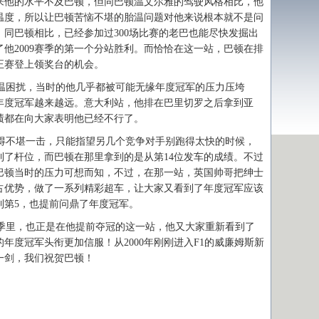
来他的水平不及巴顿，但同巴顿温文尔雅的驾驶风格相比，他
温度，所以让巴顿苦恼不堪的胎温问题对他来说根本就不是问
同巴顿相比，已经参加过300场比赛的老巴也能尽快发掘出
他2009赛季的第一个分站胜利。而恰恰在这一站，巴顿在排
正赛登上领奖台的机会。
困扰，当时的他几乎都被可能无缘年度冠军的压力压垮
年度冠军越来越远。意大利站，他排在巴里切罗之后拿到亚
绩都在向大家表明他已经不行了。
不堪一击，只能指望另几个竞争对手别跑得太快的时候，
到了杆位，而巴顿在那里拿到的是从第14位发车的成绩。不过
。巴顿当时的压力可想而知，不过，在那一站，英国帅哥把绅士
占优势，做了一系列精彩超车，让大家又看到了年度冠军应该
到第5，也提前问鼎了年度冠军。
里，也正是在他提前夺冠的这一站，他又大家重新看到了
年度冠军头衔更加信服！从2000年刚刚进入F1的威廉姆斯新
磨一剑，我们祝贺巴顿！