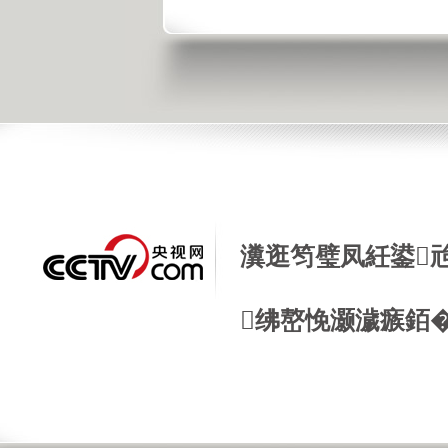
瀵逛笉璧凤紝鍙
绋嶅悗灏濊瘯銆