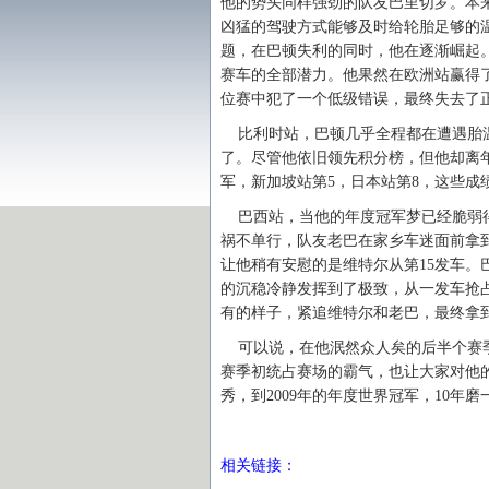
他的势头同样强劲的队友巴里切罗。本
凶猛的驾驶方式能够及时给轮胎足够的
题，在巴顿失利的同时，他在逐渐崛起。
赛车的全部潜力。他果然在欧洲站赢得了
位赛中犯了一个低级错误，最终失去了
比利时站，巴顿几乎全程都在遭遇胎温
了。尽管他依旧领先积分榜，但他却离
军，新加坡站第5，日本站第8，这些成
巴西站，当他的年度冠军梦已经脆弱得
祸不单行，队友老巴在家乡车迷面前拿
让他稍有安慰的是维特尔从第15发车
的沉稳冷静发挥到了极致，从一发车抢
有的样子，紧追维特尔和老巴，最终拿
可以说，在他泯然众人矣的后半个赛季
赛季初统占赛场的霸气，也让大家对他的
秀，到2009年的年度世界冠军，10年
相关链接：