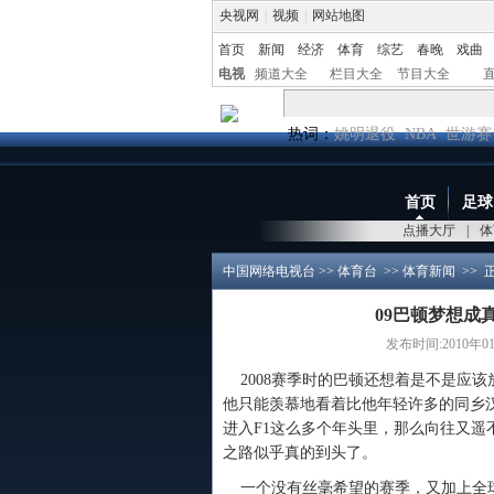
央视网
|
视频
|
网站地图
首页
新闻
经济
体育
综艺
春晚
戏曲
电视
频道大全
栏目大全
节目大全
热词：
姚明退役
NBA
世游赛
首页
足球
点播大厅
|
体
中国网络电视台
>>
体育台
>>
体育新闻
>> 
09巴顿梦想成
发布时间:2010年01月
2008赛季时的巴顿还想着是不是应该
他只能羡慕地看着比他年轻许多的同乡
进入F1这么多个年头里，那么向往又遥
之路似乎真的到头了。
一个没有丝毫希望的赛季，又加上全球