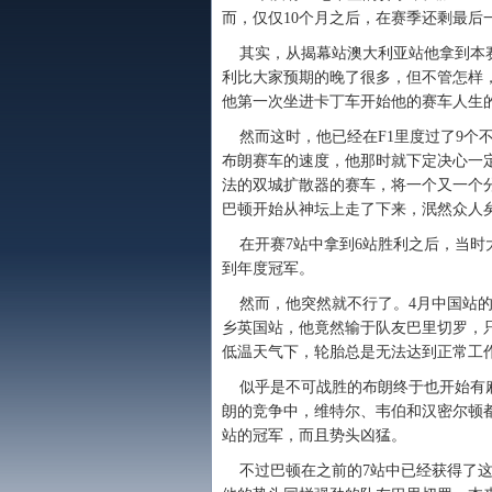
而，仅仅10个月之后，在赛季还剩最后
其实，从揭幕站澳大利亚站他拿到本赛
利比大家预期的晚了很多，但不管怎样，
他第一次坐进卡丁车开始他的赛车人生
然而这时，他已经在F1里度过了9个
布朗赛车的速度，他那时就下定决心一
法的双城扩散器的赛车，将一个又一个
巴顿开始从神坛上走了下来，泯然众人
在开赛7站中拿到6站胜利之后，当时
到年度冠军。
然而，他突然就不行了。4月中国站的
乡英国站，他竟然输于队友巴里切罗，
低温天气下，轮胎总是无法达到正常工
似乎是不可战胜的布朗终于也开始有麻
朗的竞争中，维特尔、韦伯和汉密尔顿
站的冠军，而且势头凶猛。
不过巴顿在之前的7站中已经获得了这