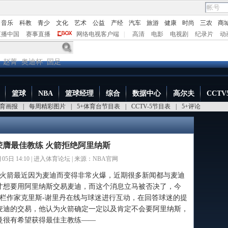
音乐
科教
青少
文化
艺术
公益
产经
汽车
旅游
健康
时尚
三农
商
直播中国
赛事直播
网络电视客户端
|
高清
电影
电视剧
纪录片
动
赵菁
奥迪杯
国足
篮球
NBA
篮球经理
综合
数据中心
高尔夫
CCTV
育画报
|
每周精彩图片
|
5+体育台节目表
|
CCTV-5节目表
|
5+评论
荣膺最佳教练 火箭拒绝阿里纳斯
5日 14:10 |
进入体育论坛
| 来源：NBA官网
，火箭最近因为麦迪而变得非常火爆，近期很多新闻都与麦迪
才想要用阿里纳斯交易麦迪，而这个消息立马被否决了，今
专栏作家克里斯-谢里丹在线与球迷进行互动，在回答球迷的提
麦迪的交易，他认为火箭确定一定以及肯定不会要阿里纳斯，
曼很有希望获得最佳主教练——