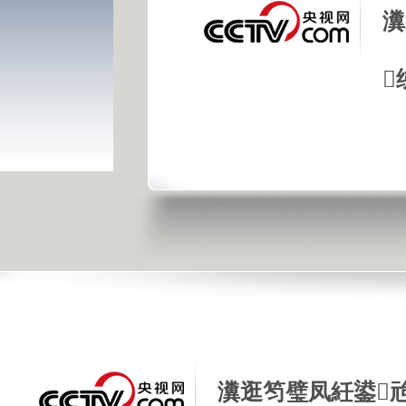
瀵

瀵逛笉璧凤紝鍙