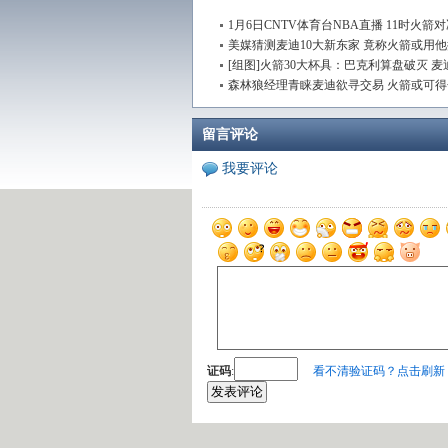
1月6日CNTV体育台NBA直播 11时火箭
美媒猜测麦迪10大新东家 竟称火箭或用
[组图]火箭30大杯具：巴克利算盘破灭 麦
森林狼经理青睐麦迪欲寻交易 火箭或可得
留言评论
我要评论
证码
:
看不清验证码？点击刷新