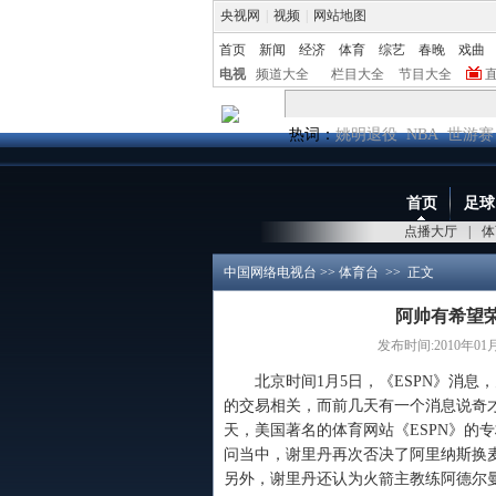
央视网
|
视频
|
网站地图
首页
新闻
经济
体育
综艺
春晚
戏曲
电视
频道大全
栏目大全
节目大全
热词：
姚明退役
NBA
世游赛
首页
足球
点播大厅
|
体
中国网络电视台
>>
体育台
>> 正文
阿帅有希望
发布时间:2010年01月0
北京时间1月5日，《ESPN》消息
的交易相关，而前几天有一个消息说奇
天，美国著名的体育网站《ESPN》的
问当中，谢里丹再次否决了阿里纳斯换
另外，谢里丹还认为火箭主教练阿德尔