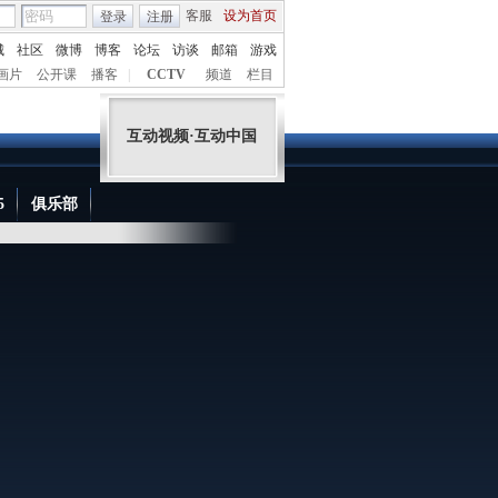
客服
设为首页
登录
注册
温哥华冬奥会
城
社区
微博
博客
论坛
访谈
邮箱
游戏
25
第
天
画片
公开课
播客
|
CCTV
频道
栏目
互动视频·互动中国
5
俱乐部